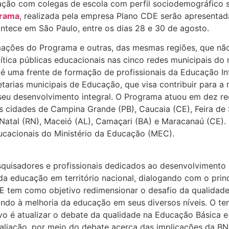
ração com colegas de escola com perfil sociodemográfico 
grama
, realizada pela empresa Plano CDE serão apresenta
ontece em São Paulo, entre os dias 28 e 30 de agosto.
ações do Programa e outras, das mesmas regiões, que nã
política públicas educacionais nas cinco redes municipais do
 uma frente de formação de profissionais da Educação Infa
tarias municipais de Educação, que visa contribuir para a 
seu desenvolvimento integral. O Programa atuou em dez re
nas cidades de Campina Grande (PB), Caucaia (CE), Feira d
PE), Natal (RN), Maceió (AL), Camaçari (BA) e Maracanaú (CE
ucacionais do Ministério da Educação (MEC).
quisadores e profissionais dedicados ao desenvolvimento
 educação em território nacional, dialogando com o princí
E tem como objetivo redimensionar o desafio da qualidad
sando à melhoria da educação em seus diversos níveis. O t
tivo é atualizar o debate da qualidade na Educação Básica 
 avaliação, por meio do debate acerca das implicações da