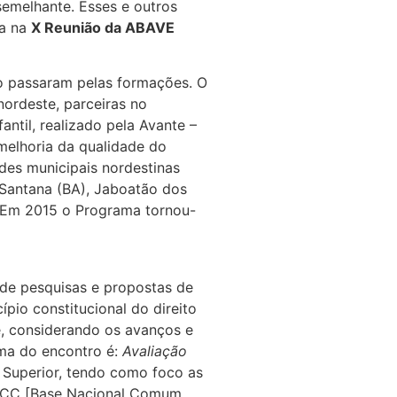
semelhante. Esses e outros
da na
X Reunião da ABAVE
o passaram pelas formações. O
 nordeste, parceiras no
ntil, realizado pela Avante –
melhoria da qualidade do
des municipais nordestinas
e Santana (BA), Jaboatão dos
). Em 2015 o Programa tornou-
 de pesquisas e propostas de
pio constitucional do direito
e, considerando os avanços e
ema do encontro é:
Avaliação
e Superior, tendo como foco as
 BNCC [Base Nacional Comum