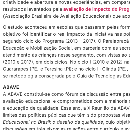
criatividade e abertura a novas experiências, em compa
resultados levantados pela
avaliação de impacto do Pro
(
Associação Brasileira de Avaliação Educacional) que ac
O estudo aconteceu em escolas que passaram pelas form
objetivo foi identificar o real impacto da iniciativa nas 
segundo ciclo do Programa (2013 – 2017). O Paralapracá é
Educação e Mobilização Social, em parceria com as secre
atendimento às crianças nesse segmento, com vistas ao 
(2010 e 2017), em dois ciclos. No ciclo I (2010 e 2012) 
Guararapes (PE) e Teresina (PI); e no ciclo II: Olinda (
se metodologia consagrada pelo Guia de Tecnologias Ed
ABAVE
A ABAVE constitui-se como fórum de discussão entre pes
avaliação educacional e comprometidos com a melhoria da
à educação de qualidade. Esse ano, a X Reunião da ABAV
limites das políticas públicas que têm sido propostas vi
Educacional no Brasil: o desafio da qualidade
, cujo obje
discussões em três eixos: as relações entre currículo e