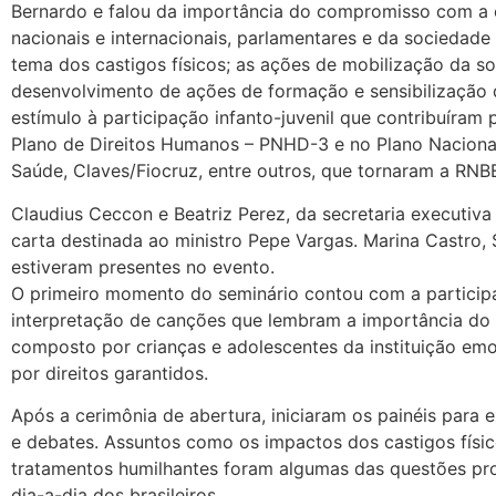
Bernardo e falou da importância do compromisso com a 
nacionais e internacionais, parlamentares e da sociedad
tema dos castigos físicos; as ações de mobilização da so
desenvolvimento de ações de formação e sensibilização de
estímulo à participação infanto-juvenil que contribuíram 
Plano de Direitos Humanos – PNHD-3 e no Plano Nacional
Saúde, Claves/Fiocruz, entre outros, que tornaram a RNBE
Claudius Ceccon e Beatriz Perez, da secretaria executiv
carta destinada ao ministro Pepe Vargas. Marina Castro,
estiveram presentes no evento.
O primeiro momento do seminário contou com a participa
interpretação de canções que lembram a importância do di
composto por crianças e adolescentes da instituição em
por direitos garantidos.
Após a cerimônia de abertura, iniciaram os painéis para
e debates. Assuntos como os impactos dos castigos físic
tratamentos humilhantes foram algumas das questões prop
dia-a-dia dos brasileiros.