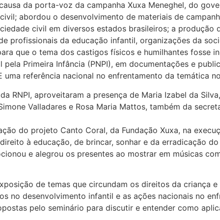
causa da porta-voz da campanha Xuxa Meneghel, do govern
e civil; abordou o desenvolvimento de materiais de campan
ciedade civil em diversos estados brasileiros; a produção
 profissionais da educação infantil, organizações da socied
para que o tema dos castigos físicos e humilhantes fosse i
 pela Primeira Infância (PNPI), em documentações e publi
 uma referência nacional no enfrentamento da temática no 
a da RNPI, aproveitaram a presença de Maria Izabel da Silv
 Simone Valladares e Rosa Maria Mattos, também da secreta
ção do projeto Canto Coral, da Fundação Xuxa, na execuç
reito à educação, de brincar, sonhar e da erradicação do t
ocionou e alegrou os presentes ao mostrar em músicas com
 exposição de temas que circundam os direitos da criança 
os no desenvolvimento infantil e as ações nacionais no en
ostas pelo seminário para discutir e entender como aplic