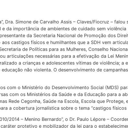
ia”, Dra. Simone de Carvalho Assis – Claves/Fiocruz – falo
til e da importância de ambientes de cuidado sem violênci
 representante da Secretaria Nacional de Promoção dos Dire
aos castigos físicos e humilhantes que a SDH vem articul
ecretaria de Políticas para as Mulheres, Conselho Naciona
ou articulações necessárias para a efetivação da Lei Menin
alizado a crianças e adolescentes vítimas de violência; a
e educação não violenta. O desenvolvimento de campanhas
os com o Ministério do Desenvolvimento Social (MDS) par
rsas com os Ministérios da Saúde e da Educação para a 
amas Rede Cegonha, Saúde na Escola, Escola que Protege, 
a a cobertura jornalística sobre o tema “castigos físicos 
3.010/2014 – Menino Bernardo”, o Dr. Paulo Lépore – Coord
caráter protetivo e mobilizador da lei para o estabelecim