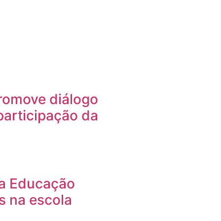
romove diálogo
 participação da
da Educação
es na escola