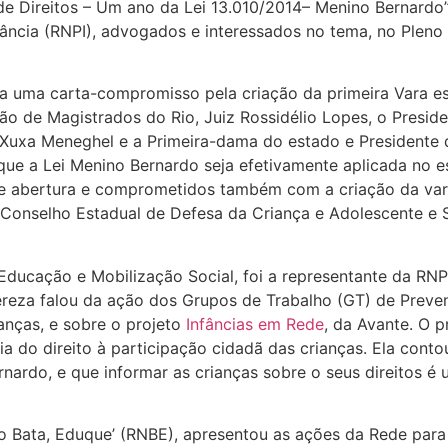
 de Direitos – Um ano da Lei 13.010/2014– Menino Bernard
fância (RNPI), advogados e interessados no tema, no Pleno 
da uma carta-compromisso pela criação da primeira Vara e
ação de Magistrados do Rio, Juiz Rossidélio Lopes, o Preside
 Xuxa Meneghel e a Primeira-dama do estado e Presidente 
que a Lei Menino Bernardo seja efetivamente aplicada no 
de abertura e comprometidos também com a criação da var
, Conselho Estadual de Defesa da Criança e Adolescente e 
– Educação e Mobilização Social, foi a representante da R
ereza falou da ação dos Grupos de Trabalho (GT) de Preve
ianças, e sobre o projeto
Infâncias em Rede
, da Avante. O p
 do direito à participação cidadã das crianças. Ela conto
nardo, e que informar as crianças sobre o seus direitos é 
Não Bata, Eduque’ (RNBE), apresentou as ações da Rede par