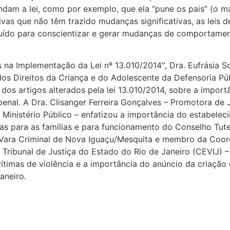
ondam a lei, como por exemplo, que ela “pune os pais” (o m
tivas que não têm trazido mudanças significativas, as leis de
uído para conscientizar e gerar mudanças de comportament
s na Implementação da Lei nº 13.010/2014″, Dra. Eufrásia S
Direitos da Criança e do Adolescente da Defensoria Públ
s artigos alterados pela lei 13.010/2014, sobre a importâ
al. A Dra. Clisanger Ferreira Gonçalves – Promotora de Ju
– Ministério Público – enfatizou a importância do estabele
das para as famílias e para funcionamento do Conselho Tut
 7ª Vara Criminal de Nova Iguaçu/Mesquita e membro da Coor
 Tribunal de Justiça do Estado do Rio de Janeiro (CEVIJ) 
timas de violência e a importância do anúncio da criação 
aneiro.