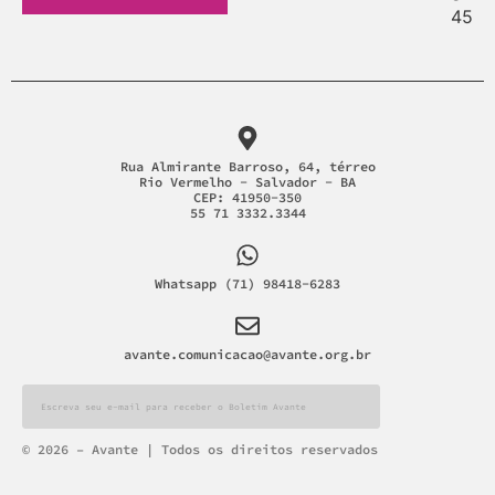
Rua Almirante Barroso, 64, térreo
Rio Vermelho - Salvador - BA
CEP: 41950-350
55 71 3332.3344
Whatsapp (71) 98418-6283
avante.comunicacao@avante.org.br
Alternative:
© 2026 – Avante | Todos os direitos reservados