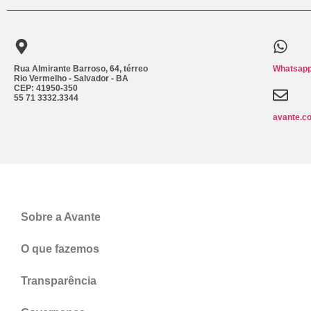
Rua Almirante Barroso, 64, térreo
Whatsapp
Rio Vermelho - Salvador - BA
CEP: 41950-350
55 71 3332.3344
avante.c
Sobre a Avante
O que fazemos
Transparência