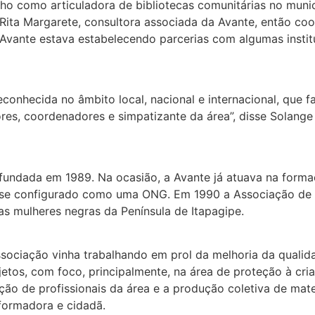
nho como articuladora de bibliotecas comunitárias no muni
ita Margarete, consultora associada da Avante, então co
ante estava estabelecendo parcerias com algumas instituiç
onhecida no âmbito local, nacional e internacional, que f
es, coordenadores e simpatizante da área”, disse Solang
fundada em 1989. Na ocasião, a Avante já atuava na form
ia se configurado como uma ONG. Em 1990 a Associação de 
das mulheres negras da Península de Itapagipe.
ociação vinha trabalhando em prol da melhoria da qualid
etos, com foco, principalmente, na área de proteção à cri
 de profissionais da área e a produção coletiva de materia
formadora e cidadã.