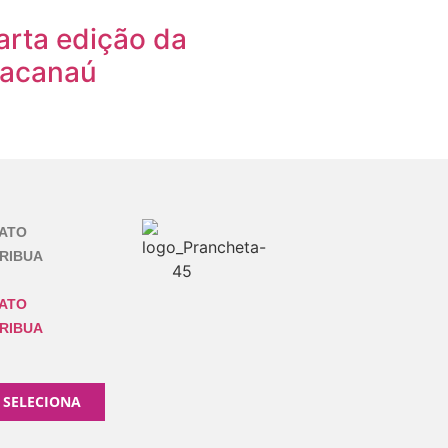
arta edição da
racanaú
ATO
RIBUA
ATO
RIBUA
 SELECIONA