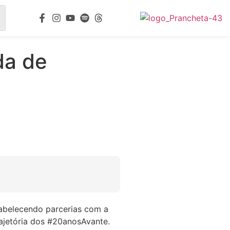
da de
tabelecendo parcerias com a
rajetória dos #20anosAvante.