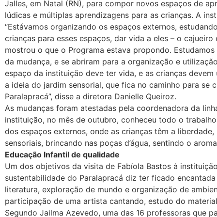
Jalles, em Natal (RN), para compor novos espaços de apr
lúdicas e múltiplas aprendizagens para as crianças. A ins
“Estávamos organizando os espaços externos, estudando 
crianças para esses espaços, dar vida a eles – o cajueiro
mostrou o que o Programa estava propondo. Estudamos os 
da mudança, e se abriram para a organização e utilizaçã
espaço da instituição deve ter vida, e as crianças devem 
a ideia do jardim sensorial, que fica no caminho para se 
Paralapracá”, disse a diretora Danielle Queiroz.
As mudanças foram atestadas pela coordenadora da linha 
instituição, no mês de outubro, conheceu todo o trabalh
dos espaços externos, onde as crianças têm a liberdade,
sensoriais, brincando nas poças d’água, sentindo o aroma
Educação Infantil de qualidade
Um dos objetivos da visita de Fabíola Bastos à instituiç
sustentabilidade do Paralapracá diz ter ficado encantada
literatura, exploração de mundo e organização de ambien
participação de uma artista cantando, estudo do material, 
Segundo Jailma Azevedo, uma das 16 professoras que par