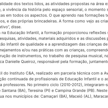
lidade dos textos lidos, as atividades propostas na área e
e, a vivência da história pelo espaço sensorial, o momento
 ricas em todos os aspectos. O que aprendo nas formações 
dos, e das próprias brincadeiras. A forma como vejo as cr
ivo”, disse.
 na Educação Infantil, a formação proporcionou reflexões
esquisas, atividades, materiais adquiridos e as discussõe
ão Infantil de qualidade e a aprendizagem das crianças de 
ejamentos e/ou nas práticas com as crianças, compreend
rução de instrumentos, no trabalho de pesquisa musical, n
plica Danielle Queiroz, responsável pela formação, juntame
l do Instituto C&A, realizado em parceria técnica com a A
ão continuada de profissionais de Educação Infantil e o a
a professores. No primeiro ciclo (2010-2012), integraram-
 Santana (BA), Teresina (PI) e Campina Grande (PB). Neste
ua nos municípios de: Camaçari (BA), Maceió (AL), Maracan