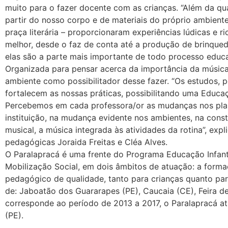
muito para o fazer docente com as crianças. “Além da qua
partir do nosso corpo e de materiais do próprio ambient
praça literária – proporcionaram experiências lúdicas e
melhor, desde o faz de conta até a produção de brinque
elas são a parte mais importante de todo processo educat
Organizada para pensar acerca da importância da música
ambiente como possibilitador desse fazer. “Os estudos, p
fortalecem as nossas práticas, possibilitando uma Educaç
Percebemos em cada professora/or as mudanças nos plan
instituição, na mudança evidente nos ambientes, na const
musical, a música integrada às atividades da rotina”, ex
pedagógicas Joraida Freitas e Cléa Alves.
O Paralapracá é uma frente do Programa Educação Infanti
Mobilização Social, em dois âmbitos de atuação: a formaç
pedagógico de qualidade, tanto para crianças quanto par
de: Jaboatão dos Guararapes (PE), Caucaia (CE), Feira de
corresponde ao período de 2013 a 2017, o Paralapracá at
(PE).