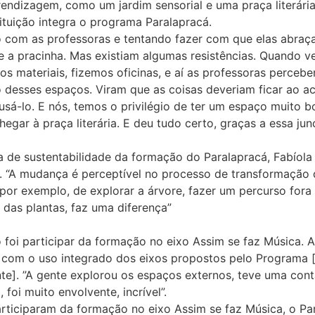
endizagem, como um jardim sensorial e uma praça literári
tituição integra o programa Paralapracá.
com as professoras e tentando fazer com que elas abraças
 e a pracinha. Mas existiam algumas resistências. Quando v
materiais, fizemos oficinas, e aí as professoras percebe
o desses espaços. Viram que as coisas deveriam ficar ao a
usá-lo. E nós, temos o privilégio de ter um espaço muito bom
chegar à praça literária. E deu tudo certo, graças a essa j
de sustentabilidade da formação do Paralapracá, Fabíola B
o. “A mudança é perceptível no processo de transformação
 por exemplo, de explorar a árvore, fazer um percurso for
 das plantas, faz uma diferença”
ão foi participar da formação no eixo Assim se faz Música. 
 com o uso integrado dos eixos propostos pelo Programa [br
te]. ”A gente explorou os espaços externos, teve uma cont
foi muito envolvente, incrível”.
ticiparam da formação no eixo Assim se faz Música, o Pa