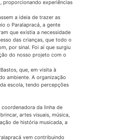
a, proporcionando experiências
sem a ideia de trazer as
eio o Paralapracá, a gente
ram que existia a necessidade
cesso das crianças, que todo o
, por sinal. Foi aí que surgiu
unção do nosso projeto com o
astos, que, em visita à
 do ambiente. A organização
a da escola, tendo percepções
A coordenadora da linha de
incar, artes visuais, música,
ação de história musicada, a
ralapracá vem contribuindo