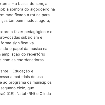
xterna – a busca do som, a
 sob a sombra do algodoeiro na
tem modificado a rotina para
ianças também mudou; agora,
 sobre o fazer pedagógico e o
s provocadas subsidiam e
forma significativa.
endo o papel da música na
a ampliação do repertório
nte com as coordenadoras
vante – Educação e
cesso a materiais de uso
se ao programa os municípios
 segundo ciclo, que
aú (CE), Natal (RN) e Olinda