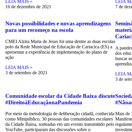
LEIA MAIS »
LEIA M
16 de dezembro de 2021
7 de dez
Novas possibilidades e novas aprendizagens
Seminá
para um recomeço na escola
materi
Cariac
CMEI Alzira Maria de Jesus foi uma dentre as duas escolas
polo da Rede Municipal de Educação de Cariacica (ES) a
A pande
apresentar a experiência de implementação do plano de
dos educ
ação
buscar no
aprendiz
LEIA MAIS »
3 de setembro de 2021
LEIA M
3 de set
Comunidade escolar da Cidade Baixa discute
Socied
#DireitoàEducaçãonaPandemia
#Nãoao
Por meio da metodologia de deliberação cidadã, conhecida
Mais de 
como Minipúblico, 30 pessoas das comunidades escolares
Manifest
da Cidade Baixa, sorteadas em um evento transmitido pelo
regulame
YouTube, participaram das discussões sobre o
investim