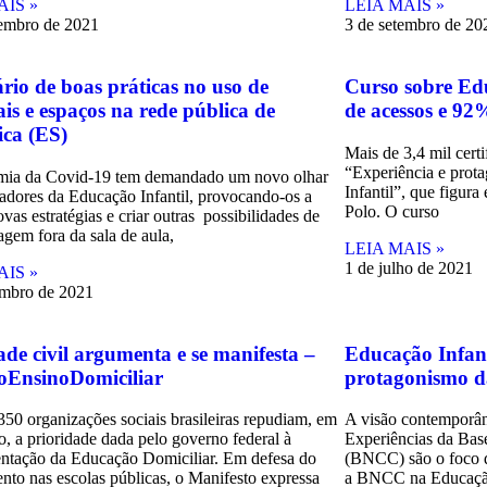
AIS »
LEIA MAIS »
embro de 2021
3 de setembro de 20
rio de boas práticas no uso de
Curso sobre Edu
ais e espaços na rede pública de
de acessos e 9
ica (ES)
Mais de 3,4 mil certi
“Experiência e pro
mia da Covid-19 tem demandado um novo olhar
Infantil”, que figura
adores da Educação Infantil, provocando-os a
Polo. O curso
vas estratégias e criar outras possibilidades de
agem fora da sala de aula,
LEIA MAIS »
1 de julho de 2021
AIS »
embro de 2021
ade civil argumenta e se manifesta –
Educação Infant
EnsinoDomiciliar
protagonismo d
350 organizações sociais brasileiras repudiam, em
A visão contemporân
o, a prioridade dada pelo governo federal à
Experiências da Ba
ntação da Educação Domiciliar. Em defesa do
(BNCC) são o foco d
ento nas escolas públicas, o Manifesto expressa
a BNCC na Educação