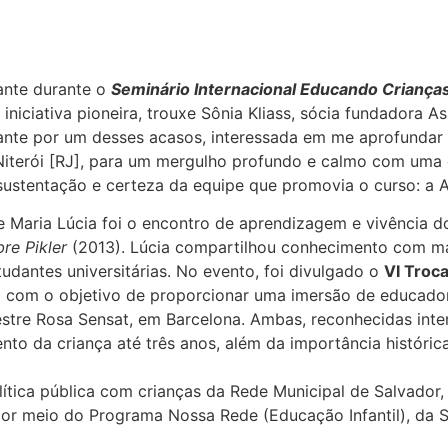
ante durante o
Seminário Internacional
Educando Crianças
iniciativa pioneira, trouxe Sônia Kliass, sócia fundadora As
ante por um desses acasos, interessada em me aprofundar n
Niterói [RJ], para um mergulho profundo e calmo com uma 
 sustentação e certeza da equipe que promovia o curso: a Av
e e Maria Lúcia foi o encontro de aprendizagem e vivência 
bre Pikler
(2013). Lúcia compartilhou conhecimento com mai
udantes universitárias. No evento, foi divulgado o
VI Troc
 com o objetivo de proporcionar uma imersão de educadore
estre Rosa Sensat, em Barcelona. Ambas, reconhecidas int
to da criança até três anos, além da importância históric
ítica pública com crianças da Rede Municipal de Salvador
, por meio do Programa Nossa Rede (Educação Infantil), da 