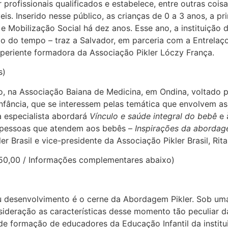
rofissionais qualificados e estabelece, entre outras coisas,
is. Inserido nesse público, as crianças de 0 a 3 anos, a pr
 Mobilização Social há dez anos. Esse ano, a instituição
 do tempo – traz a Salvador, em parceria com a Entrelaço
 experiente formadora da Associação Pikler Lóczy França.
s)
 na Associação Baiana de Medicina, em Ondina, voltado par
 infância, que se interessem pelas temática que envolvem a
 especialista abordará
Vínculo e saúde integral do bebê
e 
e pessoas que atendem aos bebês –
Inspirações da abordag
 Brasil e vice-presidente da Associação Pikler Brasil, Rit
 250,00 / Informações complementares abaixo)
eu desenvolvimento é o cerne da Abordagem Pikler. Sob u
sideração as características desse momento tão peculiar d
e formação de educadores da Educação Infantil da institu