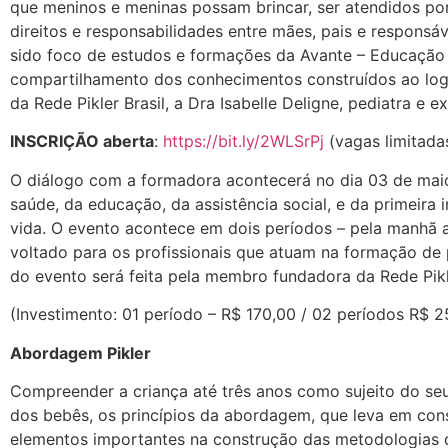
que meninos e meninas possam brincar, ser atendidos por p
direitos e responsabilidades entre mães, pais e responsáve
sido foco de estudos e formações da Avante – Educação e
compartilhamento dos conhecimentos construídos ao logo
da Rede Pikler Brasil, a Dra Isabelle Deligne, pediatra e
INSCRIÇÃO aberta
:
https://bit.ly/2WLSrPj
(vagas limitada
O diálogo com a formadora acontecerá no dia 03 de maio,
saúde, da educação, da assistência social, e da primeira
vida. O evento acontece em dois períodos – pela manhã a
voltado para os profissionais que atuam na formação d
do evento será feita pela membro fundadora da Rede Pikler
(Investimento: 01 período – R$ 170,00 / 02 períodos R$
Abordagem Pikler
Compreender a criança até três anos como sujeito do s
dos bebês, os princípios da abordagem, que leva em con
elementos importantes na construção das metodologias d