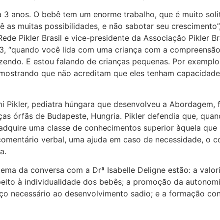
a 3 anos. O bebê tem um enorme trabalho, que é muito soli
 as muitas possibilidades, e não sabotar seu crescimento”
e Pikler Brasil e vice-presidente da Associação Pikler Bra
13, “quando você lida com uma criança com a compreensão
zendo. E estou falando de crianças pequenas. Por exempl
 mostrando que não acreditam que eles tenham capacidade
mi Pikler, pediatra húngara que desenvolveu a Abordagem, f
nças órfãs de Budapeste, Hungria. Pikler defendia que, qua
s adquire uma classe de conhecimentos superior àquela que
 comentário verbal, uma ajuda em caso de necessidade, o c
a.
ema da conversa com a Drª Isabelle Deligne estão: a valor
eito à individualidade dos bebês; a promoção da autonomi
aço necessário ao desenvolvimento sadio; e a formação con