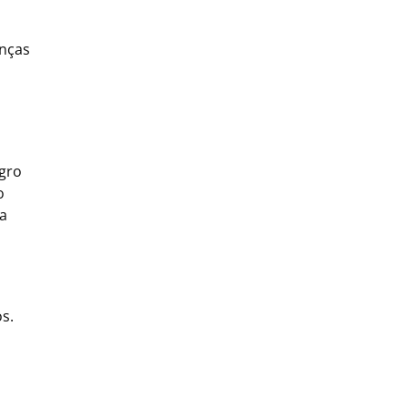
anças
gro
o
sa
s.