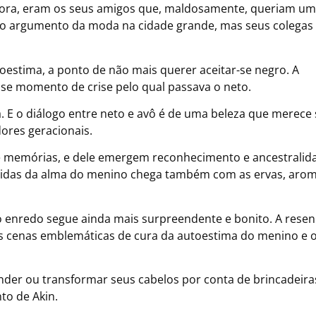
agora, eram os seus amigos que, maldosamente, queriam u
ou o argumento da moda na cidade grande, mas seus colegas
toestima, a ponto de não mais querer aceitar-se negro. A
esse momento de crise pelo qual passava o neto.
a. E o diálogo entre neto e avô é de uma beleza que merece 
dores geracionais.
e memórias, e dele emergem reconhecimento e ancestralid
feridas da alma do menino chega também com as ervas, aro
o enredo segue ainda mais surpreendente e bonito. A resen
das cenas emblemáticas de cura da autoestima do menino e 
nder ou transformar seus cabelos por conta de brincadeira
to de Akin.