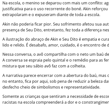
Na escola, o menino se deparou com mais um conflito: 
justificativa para o uso recorrente do boné. Akin reforç
extrapolaram e o expuseram diante de toda a escola.
Akin não poderia ficar pior. Seu sofrimento afetou sua au
presença de Seu Dito, entretanto, fez toda a diferença n
A ilustração do abraço de Akin e Seu Dito é empatia e cur
lido e relido. É desabafo, amor, cuidado, é o encontro de 
Nessa conversa, o avô compartilha com o neto um baú d
A conversa se espraia pelo quintal e o remédio para as 
mistura que seu sábio avô faz com a colheita.
A narrativa parece encerrar com a abertura do baú, mas 
no entanto, fica por aqui, sob pena de reduzir a beleza 
desfecho cheio de simbolismos e representatividade.
Somente as crianças que sentiram a necessidade de esco
racistas na escola compreenderá a dor e o constrangimen