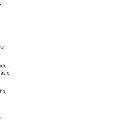
ma
ser
ade.
mas e
ha,
o
s