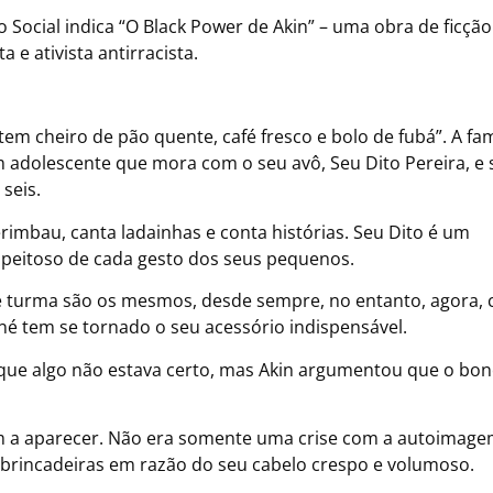
Social indica “O Black Power de Akin” – uma obra de ficção
 e ativista antirracista.
em cheiro de pão quente, café fresco e bolo de fubá”. A fam
um adolescente que mora com o seu avô, Seu Dito Pereira, e
seis.
rimbau, canta ladainhas e conta histórias. Seu Dito é um
espeitoso de cada gesto dos seus pequenos.
de turma são os mesmos, desde sempre, no entanto, agora,
oné tem se tornado o seu acessório indispensável.
u que algo não estava certo, mas Akin argumentou que o bo
 a aparecer. Não era somente uma crise com a autoimage
 brincadeiras em razão do seu cabelo crespo e volumoso.