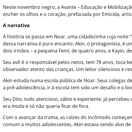
Neste novembro negro, a Avante – Educação e Mobilização 
encher os olhos e o coração, prefaciada por Emicida, artista
A narrativa
A história se passa em Noar, uma cidadezinha cuja noite “t
dessa narrativa é puro encanto: Akin, o protagonista, é 
dois irmãos – a pequena Femi, de quatro anos, e Kayin, de 
Seu avô é o responsável pelos netos, tem 78 anos, toca be
observador atento das crianças. Um leitor silencioso e r
Akin estuda numa escola pública de Noar. Seus colegas 
a pré-adolescência, ir à escola tem sido um desafio e o b
Seu Dito, todo atencioso, sábio e experiente, já percebe
era moda e só não queria ficar de fora.
Com o avançar da trama, as raízes do incômodo começam
comum a muitos adolescentes, Akin estava sendo alvo de