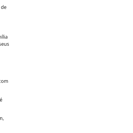
 de
ília
 seus
 com
né
m,