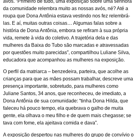
avós. “Primeiro de tudo, uma exposição sobre uma senhora
da comunidade relembra muito as nossas avós, né? Até a
roupa que Dona Antônia estava vestindo nos fez relembrá-
las. E aí, muitas outras coisas… Algumas falas sobre a
história de Dona Antônia, embora se refiram à sua própria
vida, remete à vida do coletivo. A trajetória dela e das
mulheres da Baixa do Tubo são marcadas e atravessadas
por questões muito parecidas”, compartilhou Luliane Silva,
educadora que acompanhou as mulheres na exposição.
O perfil da matriarca – benzedeira, parteira, que acolhe as
crianças para que as mães possam trabalhar, descreve uma
presença importante, sobretudo, para mulheres como
Juliane Santos, 34 anos, que reconheceu, de imediato, a
Dona Antônia de sua comunidade: “tinha Dona Hilda, que
faleceu há pouco tempo, ela quebrava o galho de muita
gente, ela olhava o meu filho e de quem mais chegasse; se
tava com fome, ela ajeitava comida e dava”.
A exposição despertou nas mulheres do grupo de convívio o