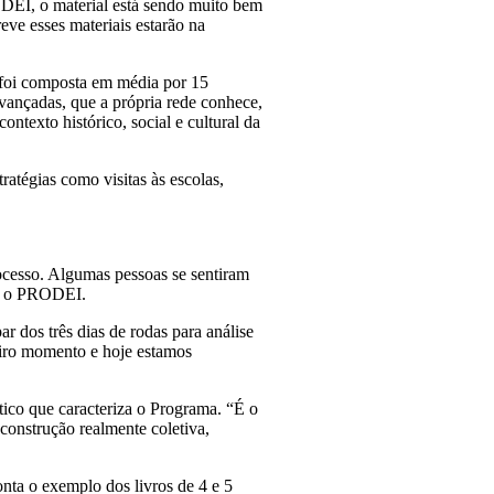
EI, o material está sendo muito bem
eve esses materiais estarão na
a foi composta em média por 15
vançadas, que a própria rede conhece,
ntexto histórico, social e cultural da
atégias como visitas às escolas,
rocesso. Algumas pessoas se sentiram
za o PRODEI.
r dos três dias de rodas para análise
eiro momento e hoje estamos
tico que caracteriza o Programa. “É o
construção realmente coletiva,
onta o exemplo dos livros de 4 e 5