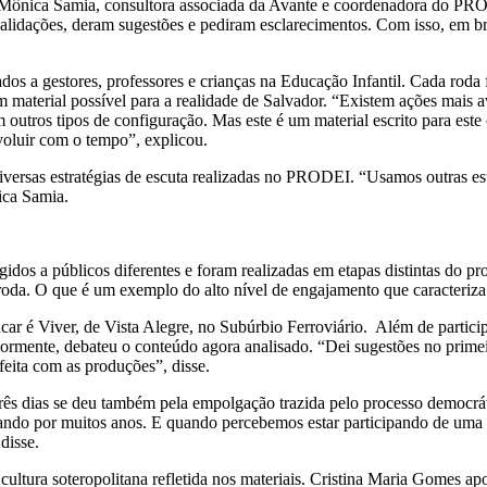
ônica Samia, consultora associada da Avante e coordenadora do PROD
validações, deram sugestões e pediram esclarecimentos. Com isso, em br
ados a gestores, professores e crianças na Educação Infantil. Cada rod
 material possível para a realidade de Salvador. “Existem ações mais a
utros tipos de configuração. Mas este é um material escrito para este co
voluir com o tempo”, explicou.
versas estratégias de escuta realizadas no PRODEI. “Usamos outras estr
ica Samia.
gidos a públicos diferentes e foram realizadas em etapas distintas do p
 roda. O que é um exemplo do alto nível de engajamento que caracteri
r é Viver, de Vista Alegre, no Subúrbio Ferroviário. Além de participa
riormente, debateu o conteúdo agora analisado. “Dei sugestões no prim
feita com as produções”, disse.
 três dias se deu também pela empolgação trazida pelo processo democrá
ando por muitos anos. E quando percebemos estar participando de uma 
disse.
cultura soteropolitana refletida nos materiais. Cristina Maria Gomes ap