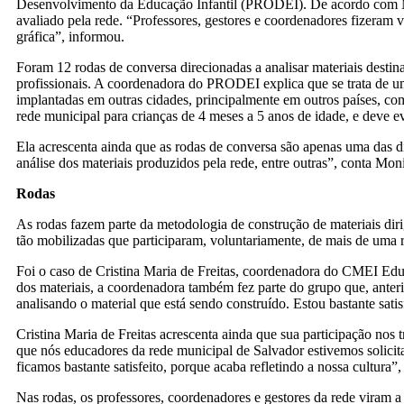
Desenvolvimento da Educação Infantil (PRODEI). De acordo com M
avaliado pela rede. “Professores, gestores e coordenadores fizeram 
gráfica”, informou.
Foram 12 rodas de conversa direcionadas a analisar materiais destin
profissionais. A coordenadora do PRODEI explica que se trata de um
implantadas em outras cidades, principalmente em outros países, com o
rede municipal para crianças de 4 meses a 5 anos de idade, e deve e
Ela acrescenta ainda que as rodas de conversa são apenas uma das di
análise dos materiais produzidos pela rede, entre outras”, conta Mon
Rodas
As rodas fazem parte da metodologia de construção de materiais diri
tão mobilizadas que participaram, voluntariamente, de mais de uma
Foi o caso de Cristina Maria de Freitas, coordenadora do CMEI Educa
dos materiais, a coordenadora também fez parte do grupo que, ante
analisando o material que está sendo construído. Estou bastante satis
Cristina Maria de Freitas acrescenta ainda que sua participação nos
que nós educadores da rede municipal de Salvador estivemos solicit
ficamos bastante satisfeito, porque acaba refletindo a nossa cultura”, 
Nas rodas, os professores, coordenadores e gestores da rede viram a 