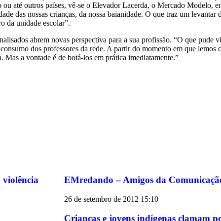
iro ou até outros países, vê-se o Elevador Lacerda, o Mercado Modelo, en
ade das nossas crianças, da nossa baianidade. O que traz um levantar d
ro da unidade escolar”.
lisados abrem novas perspectiva para a sua profissão. “O que pude visu
de consumo dos professores da rede. A partir do momento em que lemos 
. Mas a vontade é de botá-los em prática imediatamente.”
violência
EMredando – Amigos da Comunicaçã
26 de setembro de 2012
15:10
Crianças e jovens indígenas clamam p