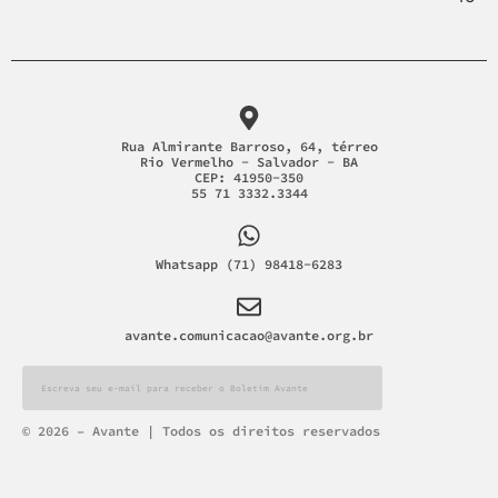
Rua Almirante Barroso, 64, térreo
Rio Vermelho - Salvador - BA
CEP: 41950-350
55 71 3332.3344
Whatsapp (71) 98418-6283
avante.comunicacao@avante.org.br
Alternative:
© 2026 – Avante | Todos os direitos reservados