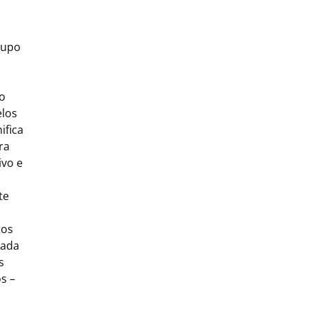
rupo
o
elos
ifica
ra
ivo e
te
tos
zada
s
s –