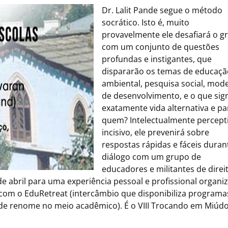
Dr. Lalit Pande segue o método
socrático. Isto é, muito
provavelmente ele desafiará o g
com um conjunto de questões
profundas e instigantes, que
dispararão os temas de educaçã
ambiental, pesquisa social, mod
de desenvolvimento, e o que sign
exatamente vida alternativa e pa
quem? Intelectualmente percept
incisivo, ele prevenirá sobre
respostas rápidas e fáceis duran
diálogo com um grupo de
educadores e militantes de direi
 de abril para uma experiência pessoal e profissional organi
a com o EduRetreat (intercâmbio que disponibiliza programa
 de renome no meio acadêmico). É o VIII Trocando em Miúdo