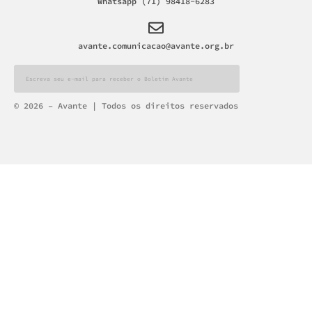
Whatsapp (71) 98418-6283
avante.comunicacao@avante.org.br
Alternative:
© 2026 – Avante | Todos os direitos reservados