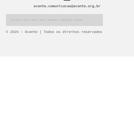
avante.comunicacao@avante.org.br
Alternative:
© 2026 – Avante | Todos os direitos reservados