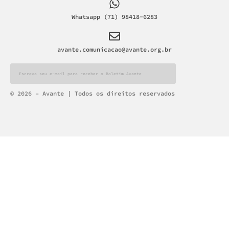
Whatsapp (71) 98418-6283
avante.comunicacao@avante.org.br
Alternative:
© 2026 – Avante | Todos os direitos reservados