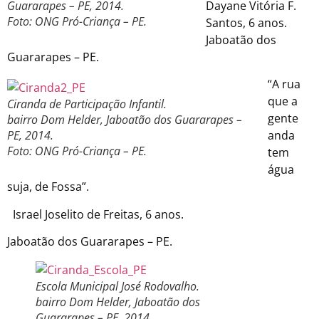
Guararapes – PE, 2014.
Dayane Vitória F.
Foto: ONG Pró-Criança – PE.
Santos, 6 anos.
Jaboatão dos
Guararapes – PE.
“A rua
que a
Ciranda de Participação Infantil.
gente
bairro Dom Helder, Jaboatão dos Guararapes –
PE, 2014.
anda
Foto: ONG Pró-Criança – PE.
tem
água
suja, de Fossa”.
Israel Joselito de Freitas, 6 anos.
Jaboatão dos Guararapes – PE.
Escola Municipal José Rodovalho.
bairro Dom Helder, Jaboatão dos
Guararapes – PE, 2014.