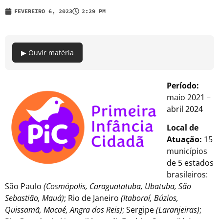
FEVEREIRO 6, 2023
2:29 PM
▶ Ouvir matéria
Período:
maio 2021 –
abril 2024
Local de
Atuação:
15
municípios
de 5 estados
brasileiros:
São Paulo
(Cosmópolis, Caraguatatuba, Ubatuba, São
Sebastião, Mauá)
; Rio de Janeiro
(Itaboraí, Búzios,
Quissamã, Macaé, Angra dos Reis)
; Sergipe
(Laranjeiras)
;