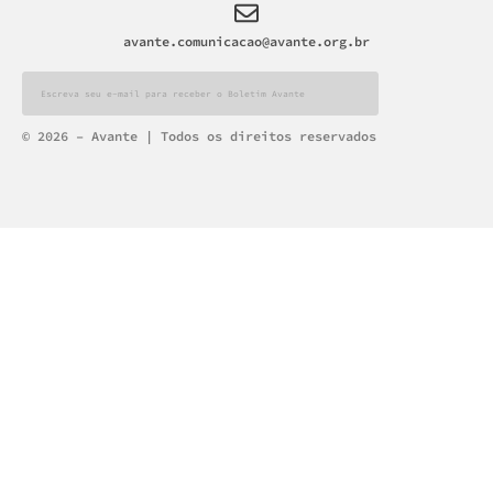
avante.comunicacao@avante.org.br
Alternative:
© 2026 – Avante | Todos os direitos reservados