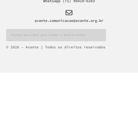
Whatsapp (71) 98418-6283
avante.comunicacao@avante.org.br
Alternative:
© 2026 – Avante | Todos os direitos reservados