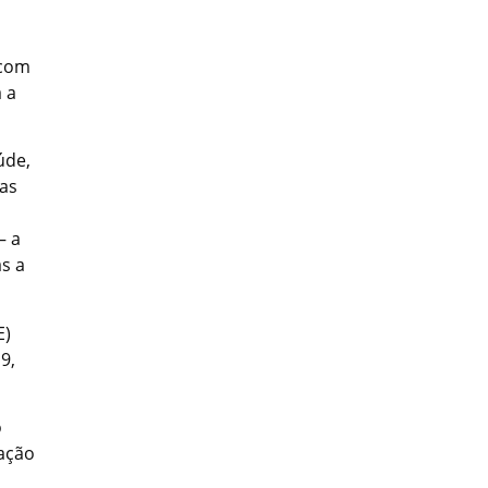
 com
 a
úde,
 as
– a
s a
E)
9,
o
ação