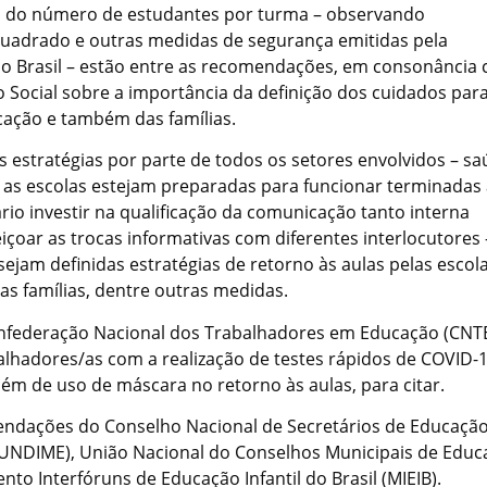
 do número de estudantes por turma – observando
uadrado e outras medidas de segurança emitidas pela
o Brasil – estão entre as recomendações, em consonância
o Social sobre a importância da definição dos cuidados para
cação e também das famílias.
 estratégias por parte de todos os setores envolvidos – sa
ue as escolas estejam preparadas para funcionar terminadas
io investir na qualificação da comunicação tanto interna
çoar as trocas informativas com diferentes interlocutores 
am definidas estratégias de retorno às aulas pelas escola
as famílias, dentre outras medidas.
nfederação Nacional dos Trabalhadores em Educação (CNT
hadores/as com a realização de testes rápidos de COVID-1
ém de uso de máscara no retorno às aulas, para citar.
endações do Conselho Nacional de Secretários de Educaçã
(UNDIME), União Nacional do Conselhos Municipais de Educ
to Interfóruns de Educação Infantil do Brasil (MIEIB).