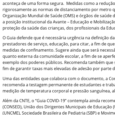
aconteça de uma forma segura. Medidas como a redução
rigorosamente as normas de distanciamento por metro q
Organização Mundial de Saúde (OMS) e órgãos de saúde d
a posição institucional da Avante – Educação e Mobilizaçã
proteção da saúde das crianças, dos profissionais da Edu
O Guia defende que é necessária urgência na definição das
prestadores de serviço, educação, para citar, a fim de q
medidas de confinamento. Sugere ainda que será necessár
quanto externa da comunidade escolar, a fim de se aperfei
exemplo dos poderes públicos. Recomenda também que sej
fim de garantir taxas mais elevadas de adesão por parte d
Uma das entidades que colabora com o documento, a Co
recomenda a testagem permanente de estudantes e trabal
medição de temperatura corporal e pressão sanguínea, al
Além da CNTE, o “Guia COVID-19” contempla ainda recom
(CONSED), União dos Dirigentes Municipais de Educação 
(UNCME), Sociedade Brasileira de Pediatria (SBP) e Movimen