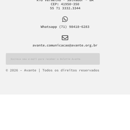
CEP: 41950-350
55 71 3332.3344
Whatsapp (71) 98418-6283
avante.comunicacao@avante.org.br
Alternative:
© 2026 – Avante | Todos os direitos reservados