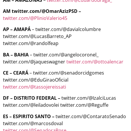
AM twitter.com/@OmarAzizPSD –
twitter.com/@PlinioValerio45
AP – AMAPÁ
– twitter.com/@davialcolumbre
twitter.com/@LucasBarreto_AP
twitter.com/@randolfeap
BA – BAHIA
– twitter.com/@angelocoronel_
twitter.com/@jaqueswagner
twitter.com/@ottoalencar
CE – CEARÁ
– twitter.com/@senadorcidgomes
twitter.com/@EduGiraoOficial
twitter.com/@tassojereissati
DF – DISTRITO FEDERAL –
twitter.com/@IzalciLucas
twitter.com/@leiladovolei twitter.com/@Reguffe
ES – ESPIRITO SANTO –
twitter.com/@ContaratoSenado
twitter.com/@marcosdoval
twitter.com/@SenadoraRose