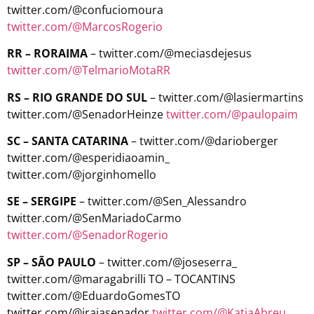
twitter.com/@confuciomoura
twitter.com/@MarcosRogerio
RR – RORAIMA
– twitter.com/@meciasdejesus
twitter.com/@TelmarioMotaRR
RS – RIO GRANDE DO SUL
– twitter.com/@lasiermartins
twitter.com/@SenadorHeinze
twitter.com/@paulopaim
SC – SANTA CATARINA
– twitter.com/@darioberger
twitter.com/@esperidiaoamin_
twitter.com/@jorginhomello
SE – SERGIPE
– twitter.com/@Sen_Alessandro
twitter.com/@SenMariadoCarmo
twitter.com/@SenadorRogerio
SP – SÃO PAULO
– twitter.com/@joseserra_
twitter.com/@maragabrilli TO – TOCANTINS
twitter.com/@EduardoGomesTO
twitter.com/@irajasenador
twitter.com/@KatiaAbreu