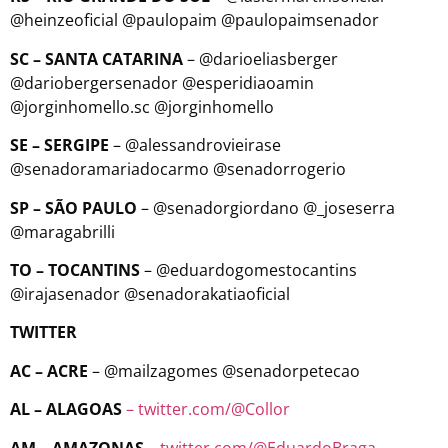
@heinzeoficial @paulopaim @paulopaimsenador
SC – SANTA CATARINA
– @darioeliasberger
@dariobergersenador @esperidiaoamin
@jorginhomello.sc @jorginhomello
SE – SERGIPE
– @alessandrovieirase
@senadoramariadocarmo @senadorrogerio
SP – SÃO PAULO
– @senadorgiordano @_joseserra
@maragabrilli
TO – TOCANTINS
– @eduardogomestocantins
@irajasenador @senadorakatiaoficial
TWITTER
AC – ACRE
– @mailzagomes @senadorpetecao
AL – ALAGOAS
– twitter.com/@Collor
AM – AMAZONAS
–
twitter.com/@EduardoBraga_