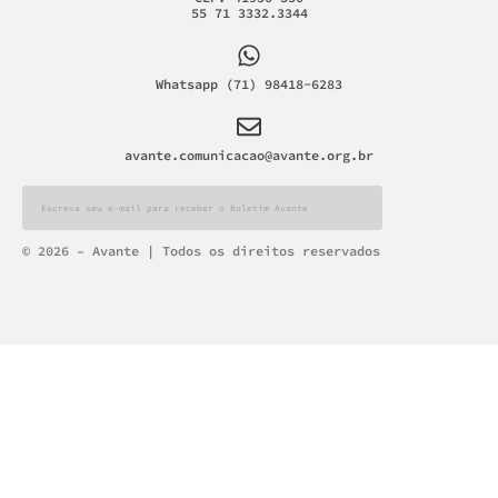
55 71 3332.3344
Whatsapp (71) 98418-6283
avante.comunicacao@avante.org.br
Alternative:
© 2026 – Avante | Todos os direitos reservados