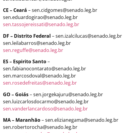
CE – Ceará
– sen.cidgomes@senado.leg.br
sen.eduardogirao@senado.leg.br
sen.tassojereissati@senado.leg.br
DF – Distrito Federal
– sen.izalcilucas@senado.leg.br
sen.leilabarros@senado.leg.br
sen.reguffe@senado.leg.br
ES – Espirito Santo
–
sen.fabianocontarato@senado.leg.br
sen.marcosdoval@senado.leg.br
sen.rosedefreitas@senado.leg.br
GO – Goiás
– sen.jorgekajuru@senado.leg.br
sen.luizcarlosdocarmo@senado.leg.br
sen.vanderlancardoso@senado.leg.br
MA – Maranhão
– sen.elizianegama@senado.leg.br
sen.robertorocha@senado.leg.br