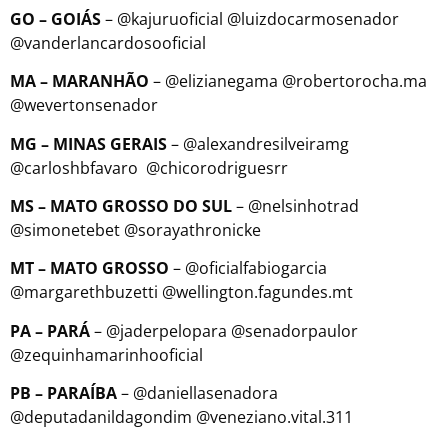
GO – GOIÁS
– @kajuruoficial @luizdocarmosenador
@vanderlancardosooficial
MA – MARANHÃO
– @elizianegama @robertorocha.ma
@wevertonsenador
MG – MINAS GERAIS
– @alexandresilveiramg
@carloshbfavaro @chicorodriguesrr
MS – MATO GROSSO DO SUL
– @nelsinhotrad
@simonetebet @sorayathronicke
MT – MATO GROSSO
– @oficialfabiogarcia
@margarethbuzetti @wellington.fagundes.mt
PA – PARÁ
– @jaderpelopara @senadorpaulor
@zequinhamarinhooficial
PB – PARAÍBA
– @daniellasenadora
@deputadanildagondim @veneziano.vital.311