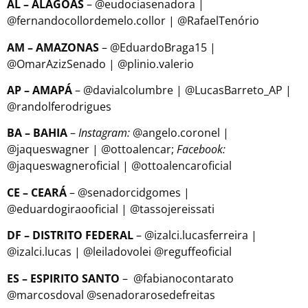
AL – ALAGOAS
– @eudociasenadora |
@fernandocollordemelo.collor | @RafaelTenório
AM – AMAZONAS
– @EduardoBraga15 |
@OmarAzizSenado | @plinio.valerio
AP – AMAPÁ
– @davialcolumbre | @LucasBarreto_AP |
@randolferodrigues
BA – BAHIA
–
Instagram:
@angelo.coronel |
@jaqueswagner | @ottoalencar;
Facebook:
@jaqueswagneroficial | @ottoalencaroficial
CE – CEARÁ
– @senadorcidgomes |
@eduardogiraooficial | @tassojereissati
DF – DISTRITO FEDERAL
– @izalci.lucasferreira |
@izalci.lucas | @leiladovolei @reguffeoficial
ES – ESPIRITO SANTO
– @fabianocontarato
@marcosdoval @senadorarosedefreitas