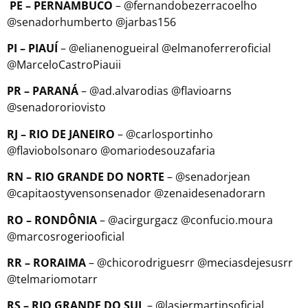
PE – PERNAMBUCO
– @fernandobezerracoelho
@senadorhumberto @jarbas156
PI – PIAUÍ
– @elianenogueiral @elmanoferreroficial
@MarceloCastroPiauii
PR – PARANÁ
– @ad.alvarodias @flavioarns
@senadororiovisto
RJ – RIO DE JANEIRO
– @carlosportinho
@flaviobolsonaro @omariodesouzafaria
RN – RIO GRANDE DO NORTE
– @senadorjean
@capitaostyvensonsenador @zenaidesenadorarn
RO – RONDÔNIA
– @acirgurgacz @confucio.moura
@marcosrogeriooficial
RR – RORAIMA
– @chicorodriguesrr @meciasdejesusrr
@telmariomotarr
RS – RIO GRANDE DO SUL
– @lasiermartinsoficial