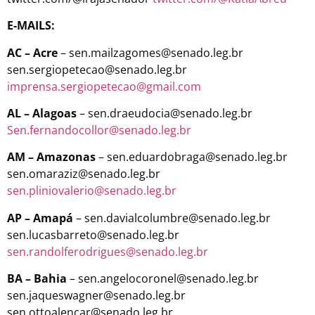
E-MAILS:
AC – Acre
– sen.mailzagomes@senado.leg.br
sen.sergiopetecao@senado.leg.br
imprensa.sergiopetecao@gmail.com
AL – Alagoas
– sen.draeudocia@senado.leg.br
Sen.fernandocollor@senado.leg.br
AM – Amazonas
– sen.eduardobraga@senado.leg.br
sen.omaraziz@senado.leg.br
sen.pliniovalerio@senado.leg.br
AP – Amapá
– sen.davialcolumbre@senado.leg.br
sen.lucasbarreto@senado.leg.br
sen.randolferodrigues@senado.leg.br
BA – Bahia
– sen.angelocoronel@senado.leg.br
sen.jaqueswagner@senado.leg.br
sen.ottoalencar@senado.leg.br