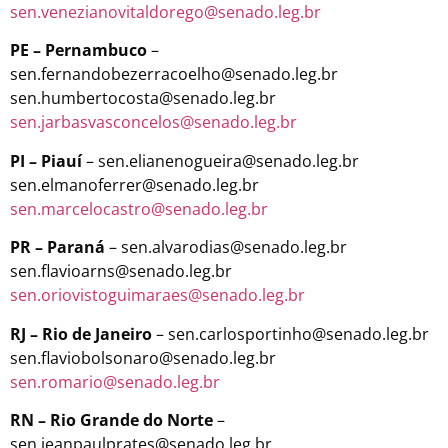
sen.venezianovitaldorego@senado.leg.br
PE – Pernambuco
–
sen.fernandobezerracoelho@senado.leg.br
sen.humbertocosta@senado.leg.br
sen.jarbasvasconcelos@senado.leg.br
PI – Piauí
– sen.elianenogueira@senado.leg.br
sen.elmanoferrer@senado.leg.br
sen.marcelocastro@senado.leg.br
PR – Paraná
– sen.alvarodias@senado.leg.br
sen.flavioarns@senado.leg.br
sen.oriovistoguimaraes@senado.leg.br
RJ – Rio de Janeiro
– sen.carlosportinho@senado.leg.br
sen.flaviobolsonaro@senado.leg.br
sen.romario@senado.leg.br
RN – Rio Grande do Norte
–
sen.jeanpaulprates@senado.leg.br