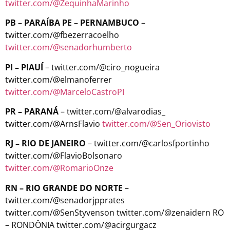
twitter.com/@ZequinhaMarinho
PB – PARAÍBA PE – PERNAMBUCO
–
twitter.com/@fbezerracoelho
twitter.com/@senadorhumberto
PI – PIAUÍ
– twitter.com/@ciro_nogueira
twitter.com/@elmanoferrer
twitter.com/@MarceloCastroPI
PR – PARANÁ
– twitter.com/@alvarodias_
twitter.com/@ArnsFlavio
twitter.com/@Sen_Oriovisto
RJ – RIO DE JANEIRO
– twitter.com/@carlosfportinho
twitter.com/@FlavioBolsonaro
twitter.com/@RomarioOnze
RN – RIO GRANDE DO NORTE
–
twitter.com/@senadorjpprates
twitter.com/@SenStyvenson twitter.com/@zenaidern RO
– RONDÔNIA twitter.com/@acirgurgacz