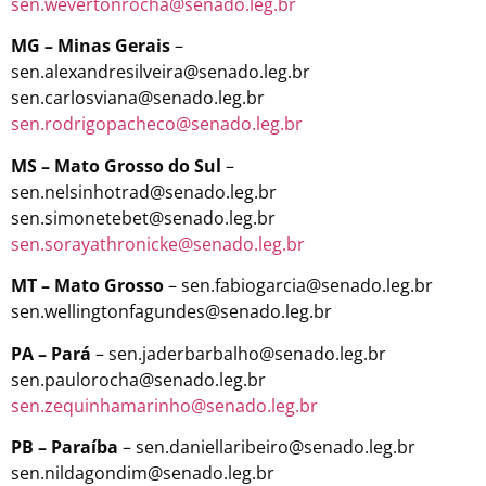
sen.wevertonrocha@senado.leg.br
MG – Minas Gerais
–
sen.alexandresilveira@senado.leg.br
sen.carlosviana@senado.leg.br
sen.rodrigopacheco@senado.leg.br
MS – Mato Grosso do Sul
–
sen.nelsinhotrad@senado.leg.br
sen.simonetebet@senado.leg.br
sen.sorayathronicke@senado.leg.br
MT – Mato Grosso
– sen.fabiogarcia@senado.leg.br
sen.wellingtonfagundes@senado.leg.br
PA – Pará
– sen.jaderbarbalho@senado.leg.br
sen.paulorocha@senado.leg.br
sen.zequinhamarinho@senado.leg.br
PB – Paraíba
– sen.daniellaribeiro@senado.leg.br
sen.nildagondim@senado.leg.br