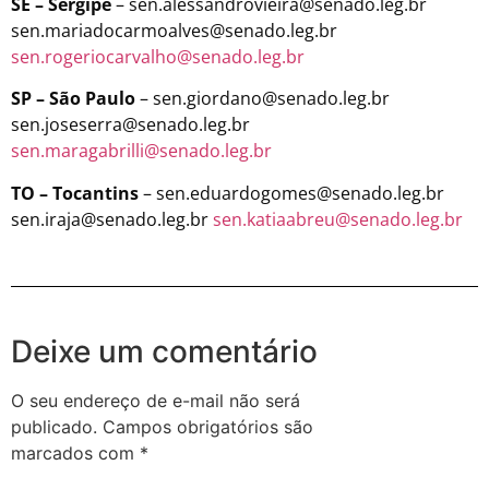
SE – Sergipe
– sen.alessandrovieira@senado.leg.br
sen.mariadocarmoalves@senado.leg.br
sen.rogeriocarvalho@senado.leg.br
SP – São Paulo
– sen.giordano@senado.leg.br
sen.joseserra@senado.leg.br
sen.maragabrilli@senado.leg.br
TO – Tocantins
– sen.eduardogomes@senado.leg.br
sen.iraja@senado.leg.br
sen.katiaabreu@senado.leg.br
Deixe um comentário
O seu endereço de e-mail não será
publicado.
Campos obrigatórios são
marcados com
*