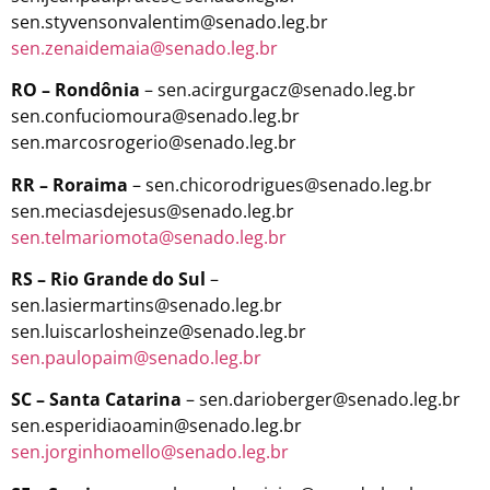
sen.styvensonvalentim@senado.leg.br
sen.zenaidemaia@senado.leg.br
RO – Rondônia
– sen.acirgurgacz@senado.leg.br
sen.confuciomoura@senado.leg.br
sen.marcosrogerio@senado.leg.br
RR – Roraima
– sen.chicorodrigues@senado.leg.br
sen.meciasdejesus@senado.leg.br
sen.telmariomota@senado.leg.br
RS – Rio Grande do Sul
–
sen.lasiermartins@senado.leg.br
sen.luiscarlosheinze@senado.leg.br
sen.paulopaim@senado.leg.br
SC – Santa Catarina
– sen.darioberger@senado.leg.br
sen.esperidiaoamin@senado.leg.br
sen.jorginhomello@senado.leg.br