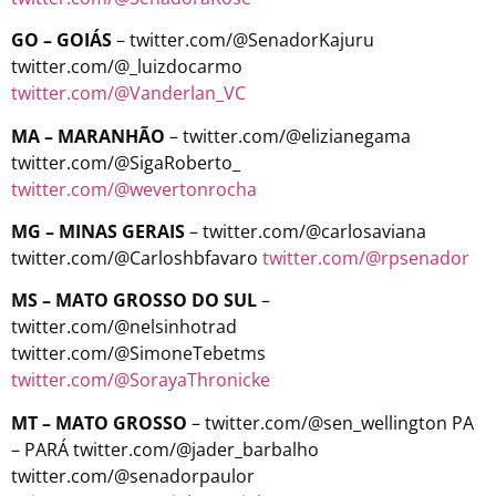
GO – GOIÁS
– twitter.com/@SenadorKajuru
twitter.com/@_luizdocarmo
twitter.com/@Vanderlan_VC
MA – MARANHÃO
– twitter.com/@elizianegama
twitter.com/@SigaRoberto_
twitter.com/@wevertonrocha
MG – MINAS GERAIS
– twitter.com/@carlosaviana
twitter.com/@Carloshbfavaro
twitter.com/@rpsenador
MS – MATO GROSSO DO SUL
–
twitter.com/@nelsinhotrad
twitter.com/@SimoneTebetms
twitter.com/@SorayaThronicke
MT – MATO GROSSO
– twitter.com/@sen_wellington PA
– PARÁ twitter.com/@jader_barbalho
twitter.com/@senadorpaulor