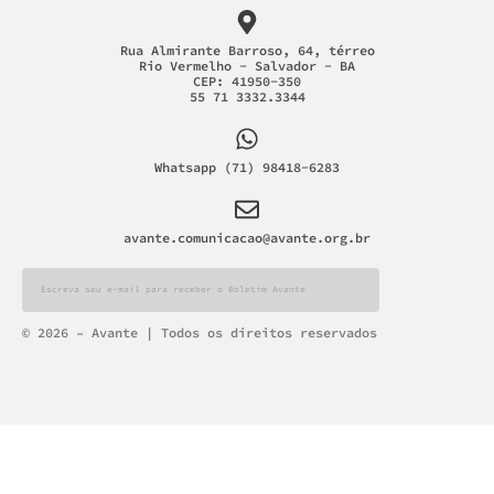
Rua Almirante Barroso, 64, térreo
Rio Vermelho - Salvador - BA
CEP: 41950-350
55 71 3332.3344
Whatsapp (71) 98418-6283
avante.comunicacao@avante.org.br
Alternative:
© 2026 – Avante | Todos os direitos reservados