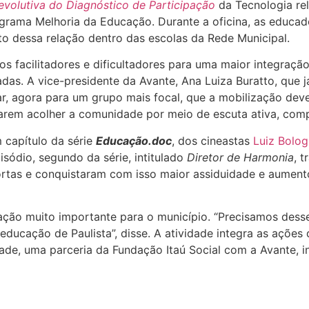
evolutiva do Diagnóstico
de Participação
da Tecnologia r
rograma Melhoria da Educação. Durante a oficina, as educad
o dessa relação dentro das escolas da Rede Municipal.
tos facilitadores e dificultadores para uma maior integraç
das. A vice-presidente da Avante, Ana Luiza Buratto, que 
ar, agora para um grupo mais focal, que a mobilização deve
arem acolher a comunidade por meio de escuta ativa, comp
 capítulo da série
Educação.doc
, dos cineastas
Luiz Bolog
sódio, segundo da série, intitulado
Diretor de Harmonia
, 
rtas e conquistaram com isso maior assiduidade e aumen
a ação muito importante para o município. “Precisamos de
a educação de Paulista”, disse. A atividade integra as açõe
ade, uma parceria da Fundação Itaú Social com a Avante, in