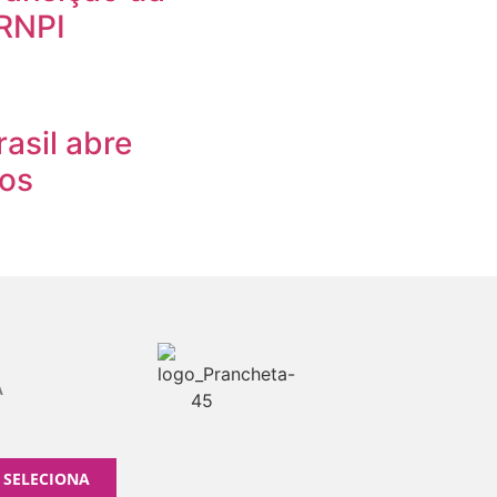
 RNPI
asil abre
ios
A
 SELECIONA