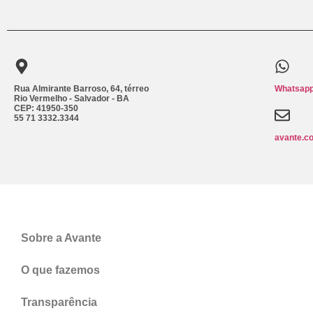
Rua Almirante Barroso, 64, térreo
Whatsapp
Rio Vermelho - Salvador - BA
CEP: 41950-350
55 71 3332.3344
avante.c
Sobre a Avante
O que fazemos
Transparência