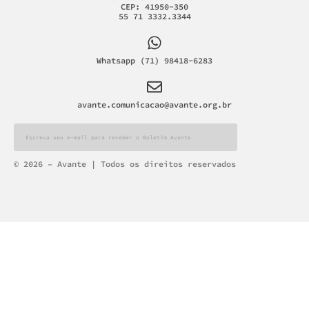
CEP: 41950-350
55 71 3332.3344
Whatsapp (71) 98418-6283
avante.comunicacao@avante.org.br
Alternative:
© 2026 – Avante | Todos os direitos reservados