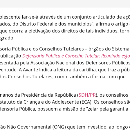
dolescente far-se-á através de um conjunto articulado de aç
os, do Distrito Federal e dos municípios”, afirma o artigo
ue ocorra a efetivação dos direitos de tais indivíduos, torn
egrado.
soria Pública e os Conselhos Tutelares – órgãos do Sistema
 publicação
Defensoria Pública e Conselho Tutelar: Reunindo esf
resentada pela Associação Nacional dos Defensores Público
ntude. A Avante Indica a leitura da cartilha, que traz a púb
e dos Conselhos Tutelares, como também a forma com que
manos da Presidência da República (
SDH/PR
), os conselhos
statuto da Criança e do Adolescente (ECA). Os conselhos sã
nsoria Pública, possuem a missão de “zelar pela garantia 
ação Não Governamental (ONG) que tem investido, ao longo