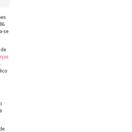
ões
 86
a-se
 de
orços
s
lico
o
e
 de