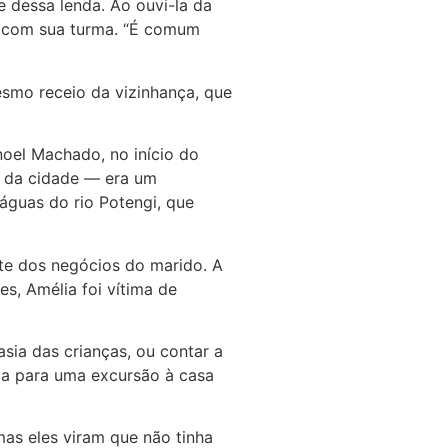
e dessa lenda. Ao ouvi-la da
to com sua turma. “É comum
esmo receio da vizinhança, que
oel Machado, no início do
o da cidade — era um
águas do rio Potengi, que
nte dos negócios do marido. A
s, Amélia foi vítima de
sia das crianças, ou contar a
rma para uma excursão à casa
mas eles viram que não tinha