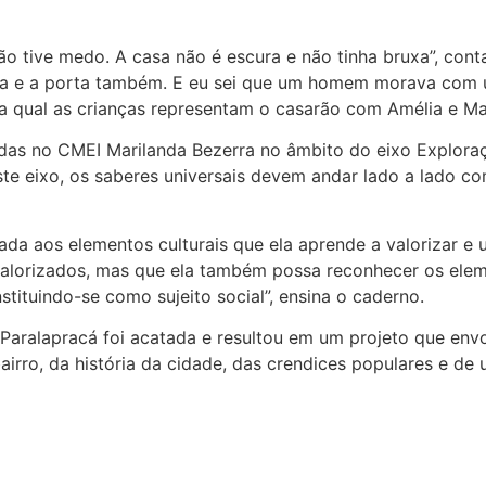
o tive medo. A casa não é escura e não tinha bruxa”, conta
ada e a porta também. E eu sei que um homem morava com 
a qual as crianças representam o casarão com Amélia e Ma
idas no CMEI Marilanda Bezerra no âmbito do eixo Explor
te eixo, os saberes universais devem andar lado a lado com
da aos elementos culturais que ela aprende a valorizar e u
valorizados, mas que ela também possa reconhecer os elem
nstituindo-se como sujeito social”, ensina o caderno.
Paralapracá foi acatada e resultou em um projeto que envol
irro, da história da cidade, das crendices populares e d