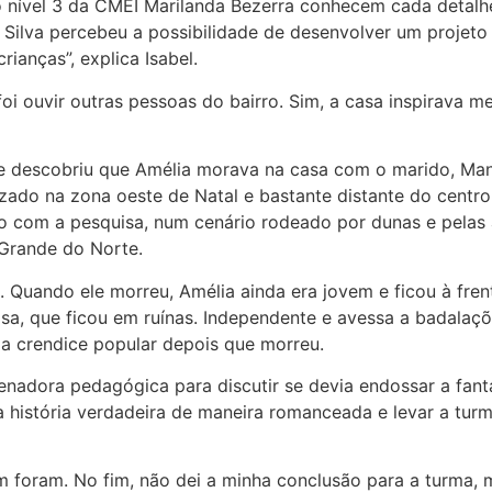
do nível 3 da CMEI Marilanda Bezerra conhecem cada detalh
ma Silva percebeu a possibilidade de desenvolver um proje
ianças”, explica Isabel.
oi ouvir outras pessoas do bairro. Sim, a casa inspirava m
e descobriu que Amélia morava na casa com o marido, Man
zado na zona oeste de Natal e bastante distante do centr
rdo com a pesquisa, num cenário rodeado por dunas e pelas 
 Grande do Norte.
. Quando ele morreu, Amélia ainda era jovem e ficou à fre
a, que ficou em ruínas. Independente e avessa a badalaçõe
a crendice popular depois que morreu.
nadora pedagógica para discutir se devia endossar a fanta
r a história verdadeira de maneira romanceada e levar a tu
m foram. No fim, não dei a minha conclusão para a turma, 