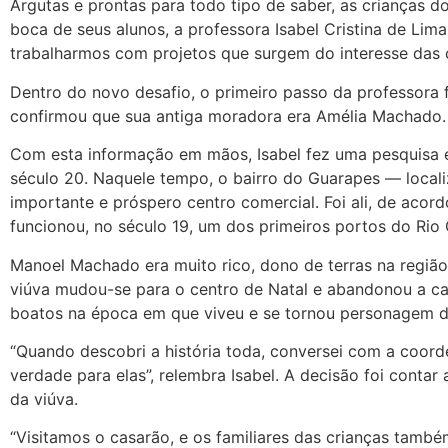
Argutas e prontas para todo tipo de saber, as crianças 
boca de seus alunos, a professora Isabel Cristina de Li
trabalharmos com projetos que surgem do interesse das cr
Dentro do novo desafio, o primeiro passo da professora f
confirmou que sua antiga moradora era Amélia Machado.
Com esta informação em mãos, Isabel fez uma pesquisa 
século 20. Naquele tempo, o bairro do Guarapes — locali
importante e próspero centro comercial. Foi ali, de aco
funcionou, no século 19, um dos primeiros portos do Rio
Manoel Machado era muito rico, dono de terras na região
viúva mudou-se para o centro de Natal e abandonou a cas
boatos na época em que viveu e se tornou personagem d
“Quando descobri a história toda, conversei com a coorde
verdade para elas”, relembra Isabel. A decisão foi conta
da viúva.
“Visitamos o casarão, e os familiares das crianças també