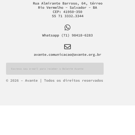
Rua Almirante Barroso, 64, térreo
Rio Vermelho - Salvador - BA
CEP: 41950-350
55 71 3332.3344
Whatsapp (71) 98418-6283
avante.comunicacao@avante.org.br
Alternative:
© 2026 – Avante | Todos os direitos reservados