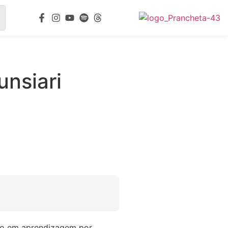
unsiari
são em aprendizagem por