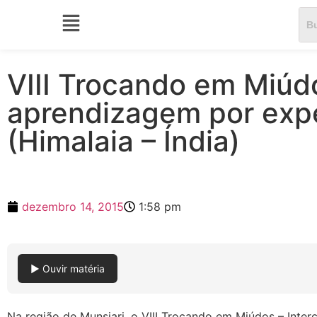
VIII Trocando em Miúd
aprendizagem por expe
(Himalaia – Índia)
dezembro 14, 2015
1:58 pm
▶ Ouvir matéria
Na região de Munsiari, o VIII Trocando em Miúdos – Int