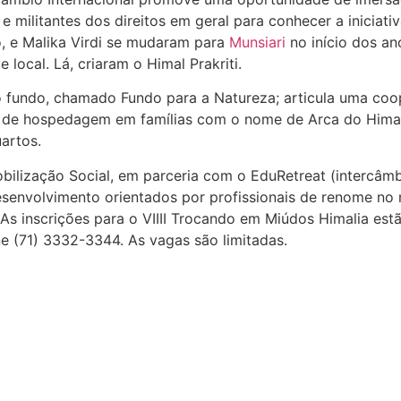
 e militantes dos direitos em geral para conhecer a iniciat
o, e Malika Virdi se mudaram para
Munsiari
no início dos an
local. Lá, criaram o Himal Prakriti.
o fundo, chamado Fundo para a Natureza; articula uma coo
 de hospedagem em famílias com o nome de Arca do Himala
artos.
ilização Social, em parceria com o EduRetreat (intercâmbi
esenvolvimento orientados por profissionais de renome no
 As inscrições para o VIIII Trocando em Miúdos Himalia est
ne (71) 3332-3344. As vagas são limitadas.