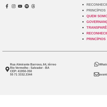
RECONHEC
PRINCÍPIOS
QUEM SOM
GOVERNAN
TRANSPARÊ
RECONHEC
PRINCÍPIOS
Rua Almirante Barroso, 64, térreo
Whats
Rio Vermelho - Salvador - BA
CEP: 41950-350
55 71 3332.3344
avant