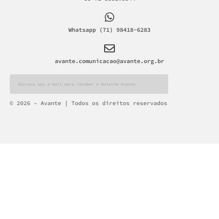
Whatsapp (71) 98418-6283
avante.comunicacao@avante.org.br
Alternative:
© 2026 – Avante | Todos os direitos reservados