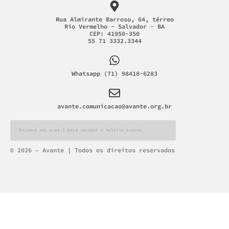
Rua Almirante Barroso, 64, térreo
Rio Vermelho - Salvador - BA
CEP: 41950-350
55 71 3332.3344
Whatsapp (71) 98418-6283
avante.comunicacao@avante.org.br
Alternative:
© 2026 – Avante | Todos os direitos reservados