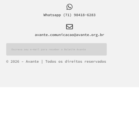
Whatsapp (71) 98418-6283
avante.comunicacao@avante.org.br
Alternative:
© 2026 – Avante | Todos os direitos reservados