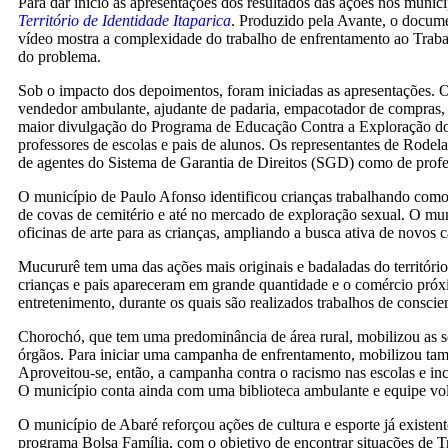
Para dar início às apresentações dos resultados das ações nos muni
Território de Identidade Itaparica
. Produzido pela Avante, o documen
vídeo mostra a complexidade do trabalho de enfrentamento ao Trabalh
do problema.
Sob o impacto dos depoimentos, foram iniciadas as apresentações. 
vendedor ambulante, ajudante de padaria, empacotador de compras, ag
maior divulgação do Programa de Educação Contra a Exploração do T
professores de escolas e pais de alunos. Os representantes de Rodel
de agentes do Sistema de Garantia de Direitos (SGD) como de profes
O município de Paulo Afonso identificou crianças trabalhando como 
de covas de cemitério e até no mercado de exploração sexual. O mun
oficinas de arte para as crianças, ampliando a busca ativa de novos 
Mucururê tem uma das ações mais originais e badaladas do territór
crianças e pais apareceram em grande quantidade e o comércio próxim
entretenimento, durante os quais são realizados trabalhos de consci
Chorochó, que tem uma predominância de área rural, mobilizou as sec
órgãos. Para iniciar uma campanha de enfrentamento, mobilizou tam
Aproveitou-se, então, a campanha contra o racismo nas escolas e inc
O município conta ainda com uma biblioteca ambulante e equipe vola
O município de Abaré reforçou ações de cultura e esporte já existen
programa Bolsa Família, com o objetivo de encontrar situações de Tr