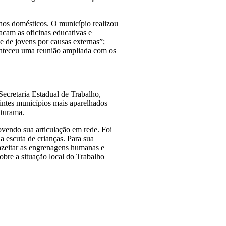
alhos domésticos. O município realizou
tacam as oficinas educativas e
de de jovens por causas externas”;
conteceu uma reunião ampliada com os
Secretaria Estadual de Trabalho,
intes municípios mais aparelhados
aturama.
ovendo sua articulação em rede. Foi
 escuta de crianças. Para sua
 azeitar as engrenagens humanas e
obre a situação local do Trabalho