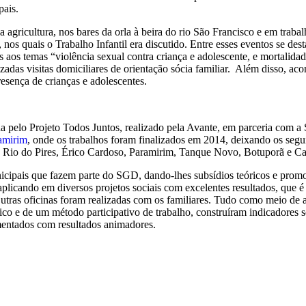
pais.
 agricultura, nos bares da orla à beira do rio São Francisco e em trab
 nos quais o Trabalho Infantil era discutido. Entre esses eventos se des
as aos temas “violência sexual contra criança e adolescente, e mortalida
adas visitas domiciliares de orientação sócia familiar. Além disso, a
esença de crianças e adolescentes.
da pelo Projeto Todos Juntos, realizado pela Avante, em parceria com a 
amirim
, onde os trabalhos foram finalizados em 2014, deixando os segu
a, Rio do Pires, Érico Cardoso, Paramirim, Tanque Novo, Botuporã e C
nicipais que fazem parte do SGD, dando-lhes subsídios teóricos e prom
cando em diversos projetos sociais com excelentes resultados, que é a
Outras oficinas foram realizadas com os familiares. Tudo como meio de
co e de um método participativo de trabalho, construíram indicadores s
mentados com resultados animadores.