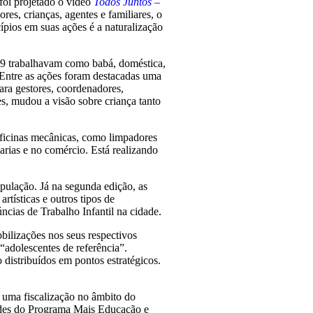
foi projetado o vídeo
Todos Juntos –
es, crianças, agentes e familiares, o
ípios em suas ações é a naturalização
39 trabalhavam como babá, doméstica,
. Entre as ações foram destacadas uma
ra gestores, coordenadores,
s, mudou a visão sobre criança tanto
oficinas mecânicas, como limpadores
arias e no comércio. Está realizando
pulação. Já na segunda edição, as
tísticas e outros tipos de
ncias de Trabalho Infantil na cidade.
bilizações nos seus respectivos
adolescentes de referência”.
 distribuídos em pontos estratégicos.
a uma fiscalização no âmbito do
idades do Programa Mais Educação e