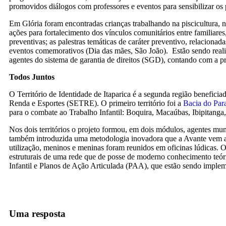
promovidos diálogos com professores e eventos para sensibilizar os 
Em Glória foram encontradas crianças trabalhando na piscicultura, na
ações para fortalecimento dos vínculos comunitários entre familiares,
preventivas; as palestras temáticas de caráter preventivo, relacionad
eventos comemorativos (Dia das mães, São João). Estão sendo realiz
agentes do sistema de garantia de direitos (SGD), contando com a pr
Todos Juntos
O Território de Identidade de Itaparica é a segunda região beneficia
Renda e Esportes (SETRE). O primeiro território foi a
Bacia do Par
para o combate ao Trabalho Infantil: Boquira, Macaúbas, Ibipitang
Nos dois territórios o projeto formou, em dois módulos, agentes mu
também introduzida uma metodologia inovadora que a Avante vem apli
utilização, meninos e meninas foram reunidos em oficinas lúdicas. 
estruturais de uma rede que de posse de moderno conhecimento teóri
Infantil e Planos de Ação Articulada (PAA), que estão sendo imple
Uma resposta