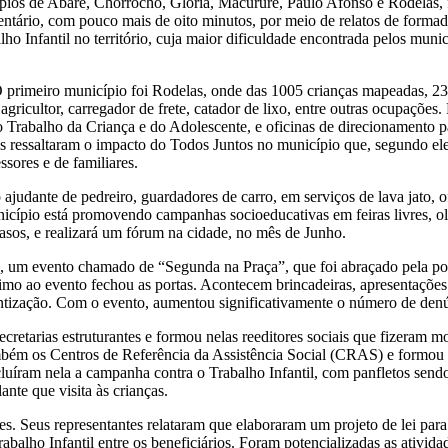
cípios de Abaré, Chorrochó, Glória, Macururê, Paulo Afonso e Rodelas, 
tário, com pouco mais de oito minutos, por meio de relatos de formador
o Infantil no território, cuja maior dificuldade encontrada pelos munic
O primeiro município foi Rodelas, onde das 1005 crianças mapeadas, 2
ricultor, carregador de frete, catador de lixo, entre outras ocupações
rabalho da Criança e do Adolescente, e oficinas de direcionamento pa
as ressaltaram o impacto do Todos Juntos no município que, segundo ele
sores e de familiares.
ajudante de pedreiro, guardadores de carro, em serviços de lava jato, 
icípio está promovendo campanhas socioeducativas em feiras livres, ol
casos, e realizará um fórum na cidade, no mês de Junho.
io, um evento chamado de “Segunda na Praça”, que foi abraçado pela po
o ao evento fechou as portas. Acontecem brincadeiras, apresentações ar
entização. Com o evento, aumentou significativamente o número de denú
retarias estruturantes e formou nelas reeditores sociais que fizeram mo
bém os Centros de Referência da Assistência Social (CRAS) e formou “
luíram nela a campanha contra o Trabalho Infantil, com panfletos sendo
nte que visita às crianças.
tes. Seus representantes relataram que elaboraram um projeto de lei par
abalho Infantil entre os beneficiários. Foram potencializadas as ativ