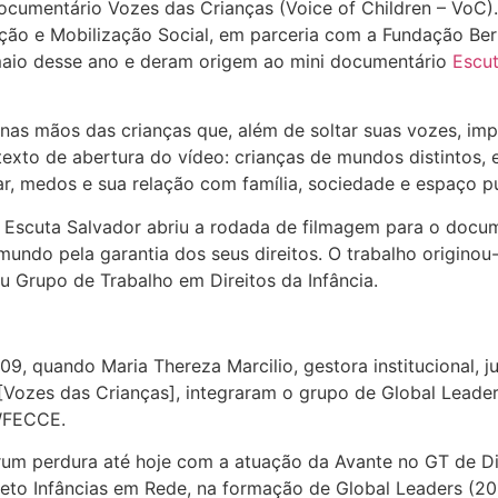
ocumentário Vozes das Crianças (Voice of Children – VoC)
ação e Mobilização Social, em parceria com a Fundação Be
aio desse ano e deram origem ao mini documentário
Escut
nas mãos das crianças que, além de soltar suas vozes, imp
exto de abertura do vídeo: crianças de mundos distintos
car, medos e sua relação com família, sociedade e espaço pú
 Escuta Salvador abriu a rodada de filmagem para o docume
 mundo pela garantia dos seus direitos. O trabalho originou
 Grupo de Trabalho em Direitos da Infância.
, quando Maria Thereza Marcilio, gestora institucional,
 [Vozes das Crianças], integraram o grupo de Global Leade
 WFECCE.
rum perdura até hoje com a atuação da Avante no GT de Dir
jeto Infâncias em Rede, na formação de Global Leaders (20