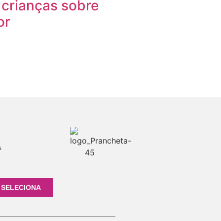
 crianças sobre
or
A
 SELECIONA