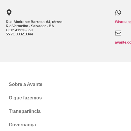
Rua Almirante Barroso, 64, térreo
Whatsapp
Rio Vermelho - Salvador - BA
CEP: 41950-350
55 71 3332.3344
avante.c
Sobre a Avante
O que fazemos
Transparência
Governança