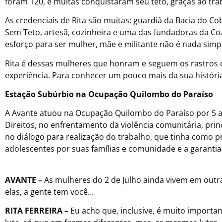
foram 120, e muitas conquistaram seu teto, graças ao trab
As credenciais de Rita são muitas: guardiã da Bacia do Co
Sem Teto, artesã, cozinheira e uma das fundadoras da Coz
esforço para ser mulher, mãe e militante não é nada simp
Rita é dessas mulheres que honram e seguem os rastros d
experiência. Para conhecer um pouco mais da sua história,
Estação Subúrbio na Ocupação Quilombo do Paraíso
A Avante atuou na Ocupação Quilombo do Paraíso por 5 an
Direitos, no enfrentamento da violência comunitária, prin
no diálogo para realização do trabalho, que tinha como p
adolescentes por suas famílias e comunidade e a garantia 
AVANTE –
As mulheres do 2 de Julho ainda vivem em outr
elas, a gente tem você…
RITA FERREIRA –
Eu acho que, inclusive, é muito importa