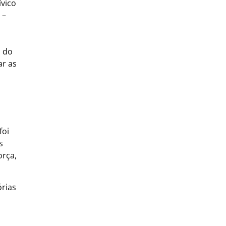
ívico
 –
a do
ar as
foi
s
orça,
órias