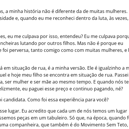
, a minha história não é diferente da de muitas mulheres.
ssidade e, quando eu me reconheci dentro da luta, às vezes
zes, eu me culpava por isso, entendeu? Eu me culpava porq
incheiras lutando por outros filhos. Mas não é porque eu
e foi perversa, tanto comigo como com muitas mulheres, e 
á em situação de rua, é a minha versão. Ele é igualzinho a 
uel e hoje meu filho se encontra em situação de rua. Passei
ncia, ser mulher e ser mãe ao mesmo tempo. E quando nós 
nfelizmente, eu paguei esse preço e continuo pagando, né?
foi candidata. Como foi essa experiência para você?
esse lugar. Eu acredito que cada um de nós temos um lugar
semos peças em um tabuleiro. Só que, na época, quando f
ar uma companheira, que também é do Movimento Sem Teto,