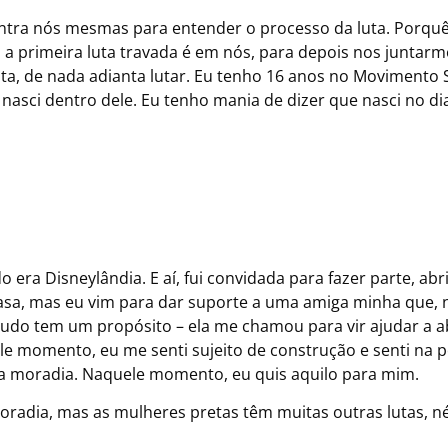
ontra nós mesmas para entender o processo da luta. Porquê
 a primeira luta travada é em nós, para depois nos juntar
uta, de nada adianta lutar. Eu tenho 16 anos no Movimento
 nasci dentro dele. Eu tenho mania de dizer que nasci no di
ra Disneylândia. E aí, fui convidada para fazer parte, abr
asa, mas eu vim para dar suporte a uma amiga minha que, 
 tudo tem um propósito – ela me chamou para vir ajudar a a
le momento, eu me senti sujeito de construção e senti na p
a moradia. Naquele momento, eu quis aquilo para mim.
oradia, mas as mulheres pretas têm muitas outras lutas, né