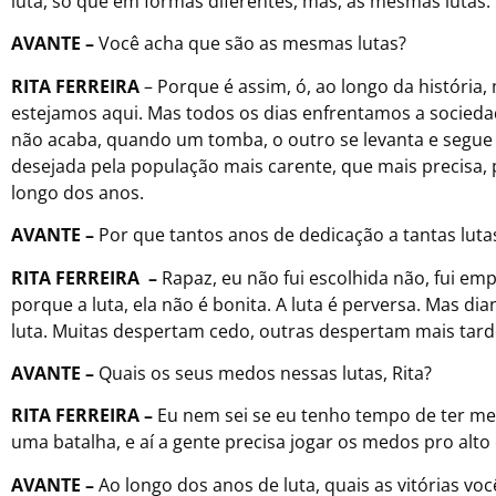
luta, só que em formas diferentes, mas, as mesmas lutas.
AVANTE –
Você acha que são as mesmas lutas?
RITA FERREIRA
– Porque é assim, ó, ao longo da história
estejamos aqui. Mas todos os dias enfrentamos a socieda
não acaba, quando um tomba, o outro se levanta e segue
desejada pela população mais carente, que mais precisa, 
longo dos anos.
AVANTE –
Por que tantos anos de dedicação a tantas lut
RITA FERREIRA –
Rapaz, eu não fui escolhida não, fui e
porque a luta, ela não é bonita. A luta é perversa. Mas d
luta. Muitas despertam cedo, outras despertam mais tard
AVANTE –
Quais os seus medos nessas lutas, Rita?
RITA FERREIRA –
Eu nem sei se eu tenho tempo de ter me
uma batalha, e aí a gente precisa jogar os medos pro al
AVANTE –
Ao longo dos anos de luta, quais as vitórias voc