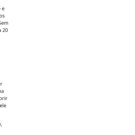
 e
mos
 Sem
a 20
ir
na
brir
ele
,