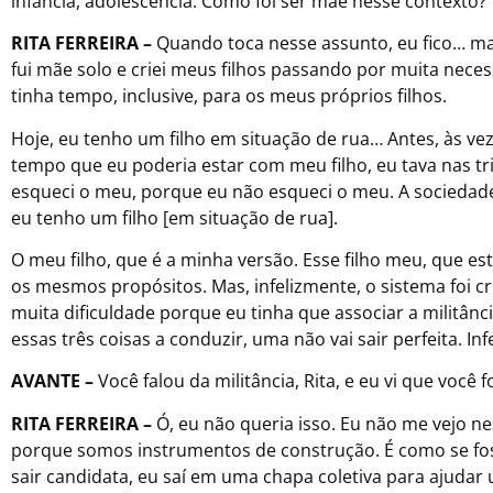
infância, adolescência. Como foi ser mãe nesse contexto?
RITA FERREIRA –
Quando toca nesse assunto, eu fico… mas
fui mãe solo e criei meus filhos passando por muita nece
tinha tempo, inclusive, para os meus próprios filhos.
Hoje, eu tenho um filho em situação de rua… Antes, às ve
tempo que eu poderia estar com meu filho, eu tava nas tr
esqueci o meu, porque eu não esqueci o meu. A sociedad
eu tenho um filho [em situação de rua].
O meu filho, que é a minha versão. Esse filho meu, que est
os mesmos propósitos. Mas, infelizmente, o sistema foi cr
muita dificuldade porque eu tinha que associar a militâ
essas três coisas a conduzir, uma não vai sair perfeita. I
AVANTE –
Você falou da militância, Rita, e eu vi que você 
RITA FERREIRA –
Ó, eu não queria isso. Eu não me vejo n
porque somos instrumentos de construção. É como se fos
sair candidata, eu saí em uma chapa coletiva para ajud