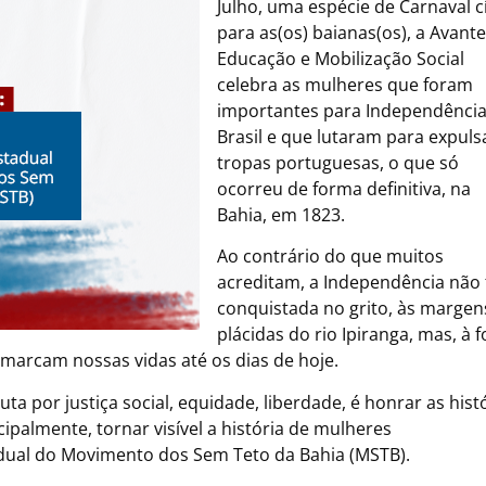
Julho, uma espécie de Carnaval c
para as(os) baianas(os), a Avante
Educação e Mobilização Social
celebra as mulheres que foram
importantes para Independênci
Brasil e que lutaram para expuls
tropas portuguesas, o que só
ocorreu de forma definitiva, na
Bahia, em 1823.
Ao contrário do que muitos
acreditam, a Independência não 
conquistada no grito, às margen
plácidas do rio Ipiranga, mas, à f
marcam nossas vidas até os dias de hoje.
ta por justiça social, equidade, liberdade, é honrar as hist
cipalmente, tornar visível a história de mulheres
dual do Movimento dos Sem Teto da Bahia (MSTB).