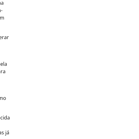
ma
-
om
erar
ela
ara
omo
ecida
s já