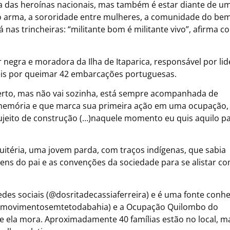
ria das heroínas nacionais, mas também é estar diante de u
 arma, a sororidade entre mulheres, a comunidade do bem
as trincheiras: “militante bom é militante vivo”, afirma c
 negra e moradora da Ilha de Itaparica, responsável por lid
eis por queimar 42 embarcações portuguesas.
aberto, mas não vai sozinha, está sempre acompanhada de
a memória e que marca sua primeira ação em uma ocupação, 
sujeito de construção (…)naquele momento eu quis aquilo p
uitéria, uma jovem parda, com traços indígenas, que sabia
dens do pai e as convenções da sociedade para se alistar c
redes sociais (@dosritadecassiaferreira) e é uma fonte conh
(@movimentosemtetodabahia) e a Ocupação Quilombo do
de ela mora. Aproximadamente 40 famílias estão no local, ma