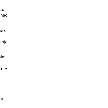
 Eu
, não
ue o
hoje
mim,
temos
ui