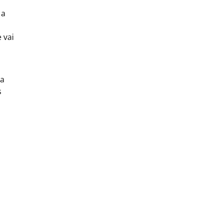
 a
 vai
 a
s