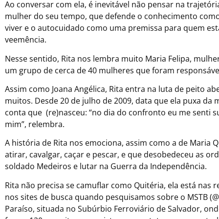
Ao conversar com ela, é inevitável não pensar na trajetó
mulher do seu tempo, que defende o conhecimento como
viver e o autocuidado como uma premissa para quem está n
veemência.
Nesse sentido, Rita nos lembra muito Maria Felipa, mulher
um grupo de cerca de 40 mulheres que foram responsáv
Assim como Joana Angélica, Rita entra na luta de peito 
muitos. Desde 20 de julho de 2009, data que ela puxa d
conta que (re)nasceu: “no dia do confronto eu me senti 
mim”, relembra.
A história de Rita nos emociona, assim como a de Maria Q
atirar, cavalgar, caçar e pescar, e que desobedeceu as or
soldado Medeiros e lutar na Guerra da Independência.
Rita não precisa se camuflar como Quitéria, ela está nas 
nos sites de busca quando pesquisamos sobre o MSTB 
Paraíso, situada no Subúrbio Ferroviário de Salvador, on