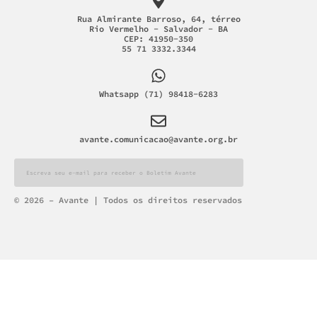
Rua Almirante Barroso, 64, térreo
Rio Vermelho - Salvador - BA
CEP: 41950-350
55 71 3332.3344
Whatsapp (71) 98418-6283
avante.comunicacao@avante.org.br
Alternative:
© 2026 – Avante | Todos os direitos reservados