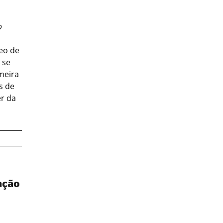
o
eo de
 se
meira
s de
er da
ação