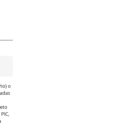
ho) o
cadas
jeto
PIC,
a