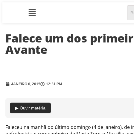
Falece um dos primeir
Avante
JANEIRO 6, 2015
12:31 PM
▶ Ouvir matéria
Faleceu na manhã do último domingo (4 de janeiro), de in
nefrologista e companheiro de Maria Tereza Marcilio, ges