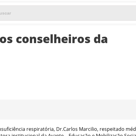
os conselheiros da
suficiência respiratória, Dr.Carlos Marcilio, respeitado méd
tora institucional da Avante – Educação e Mobilização Socia