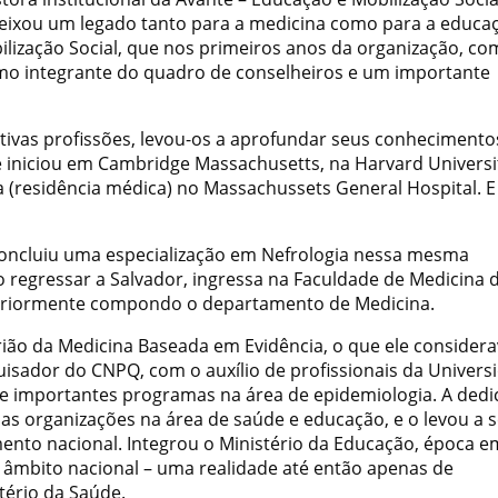
 deixou um legado tanto para a medicina como para a educa
bilização Social, que nos primeiros anos da organização, co
como integrante do quadro de conselheiros e um importante
tivas profissões, levou-os a aprofundar seus conheciment
e iniciou em Cambridge Massachusetts, na Harvard Universi
ia (residência médica) no Massachussets General Hospital. E
 concluiu uma especialização em Nefrologia nessa mesma
o regressar a Salvador, ingressa na Faculdade de Medicina 
steriormente compondo o departamento de Medicina.
ião da Medicina Baseada em Evidência, o que ele consider
uisador do CNPQ, com o auxílio de profissionais da Univers
e importantes programas na área de epidemiologia. A dedi
as organizações na área de saúde e educação, e o levou a s
ento nacional. Integrou o Ministério da Educação, época 
âmbito nacional – uma realidade até então apenas de
tério da Saúde.