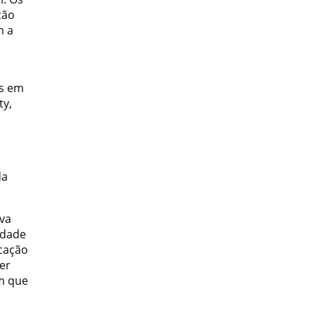
ção
m a
os em
ty,
da
ava
idade
cação
er
em que