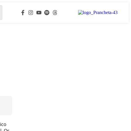
ico
l. Os