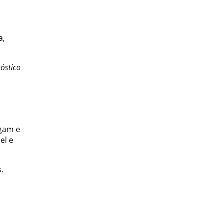
a,
nóstico
egam e
el e
.