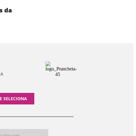
s da
UA
E SELECIONA