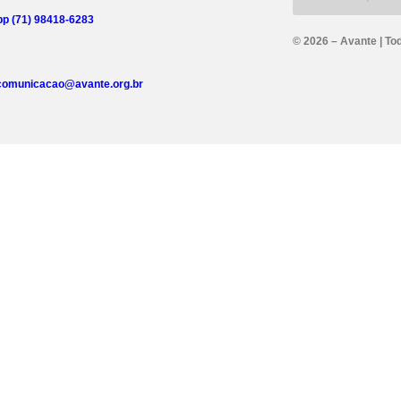
p (71) 98418-6283
© 2026 – Avante | To
comunicacao@avante.org.br