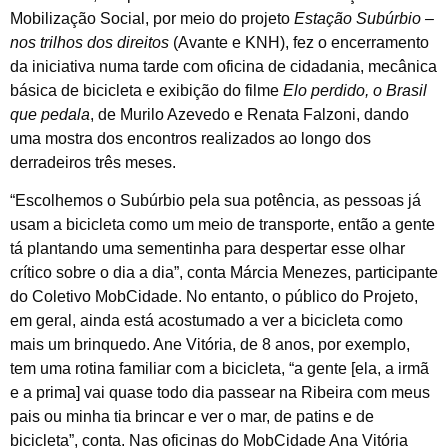
Mobilização Social, por meio do projeto
Estação Subúrbio –
nos trilhos dos direitos
(Avante e KNH), fez o encerramento
da iniciativa numa tarde com oficina de cidadania, mecânica
básica de bicicleta e exibição do filme
Elo perdido, o Brasil
que pedala
, de Murilo Azevedo e Renata Falzoni, dando
uma mostra dos encontros realizados ao longo dos
derradeiros três meses.
“Escolhemos o Subúrbio pela sua potência, as pessoas já
usam a bicicleta como um meio de transporte, então a gente
tá plantando uma sementinha para despertar esse olhar
crítico sobre o dia a dia”, conta Márcia Menezes, participante
do Coletivo MobCidade. No entanto, o público do Projeto,
em geral, ainda está acostumado a ver a bicicleta como
mais um brinquedo. Ane Vitória, de 8 anos, por exemplo,
tem uma rotina familiar com a bicicleta, “a gente [ela, a irmã
e a prima] vai quase todo dia passear na Ribeira com meus
pais ou minha tia brincar e ver o mar, de patins e de
bicicleta”, conta. Nas oficinas do MobCidade Ana Vitória