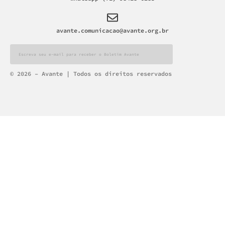
avante.comunicacao@avante.org.br
Alternative:
© 2026 – Avante | Todos os direitos reservados