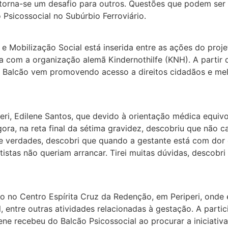
 torna-se um desafio para outros. Questões que podem ser
Psicossocial no Subúrbio Ferroviário.
e Mobilização Social está inserida entre as ações do proj
eria com a organização alemã Kindernothilfe (KNH). A parti
o Balcão vem promovendo acesso a direitos cidadãos e me
ri, Edilene Santos, que devido à orientação médica equiv
ra, na reta final da sétima gravidez, descobriu que não ca
s e verdades, descobri que quando a gestante está com dor
stas não queriam arrancar. Tirei muitas dúvidas, descobri 
do no Centro Espírita Cruz da Redenção, em Periperi, onde
 entre outras atividades relacionadas à gestação. A partic
ne recebeu do Balcão Psicossocial ao procurar a iniciativa