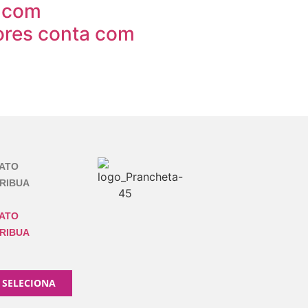
l com
ores conta com
ATO
RIBUA
ATO
RIBUA
 SELECIONA