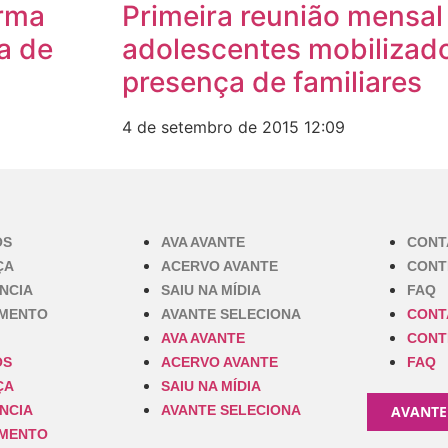
orma
Primeira reunião mensa
a de
adolescentes mobilizad
presença de familiares
4 de setembro de 2015
12:09
OS
AVA AVANTE
CONT
ÇA
ACERVO AVANTE
CONT
NCIA
SAIU NA MÍDIA
FAQ
IMENTO
AVANTE SELECIONA
CONT
AVA AVANTE
CONT
OS
ACERVO AVANTE
FAQ
ÇA
SAIU NA MÍDIA
NCIA
AVANTE SELECIONA
AVANTE
IMENTO