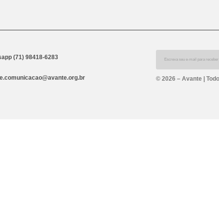
app (71) 98418-6283
e.comunicacao@avante.org.br
© 2026 – Avante | Todo