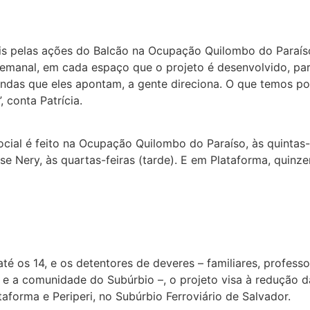
eis pelas ações do Balcão na Ocupação Quilombo do Paraíso
semanal, em cada espaço que o projeto é desenvolvido, pa
andas que eles apontam, a gente direciona. O que temos pos
 conta Patrícia.
cial é feito na Ocupação Quilombo do Paraíso, às quintas-
se Nery, às quartas-feiras (tarde). E em Plataforma, quinz
 até os 14, e os detentores de deveres – familiares, profe
 e a comunidade do Subúrbio –, o projeto visa à redução da
aforma e Periperi, no Subúrbio Ferroviário de Salvador.