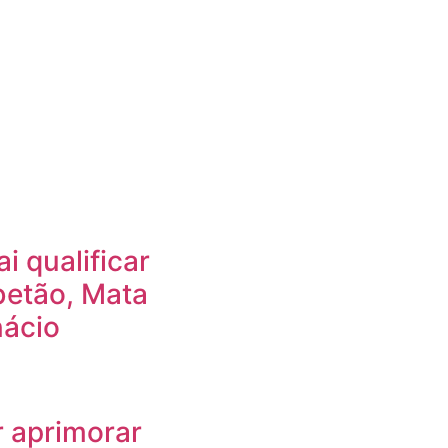
i qualificar
betão, Mata
nácio
r aprimorar