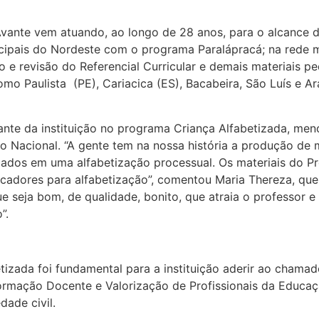
Avante vem atuando, ao longo de 28 anos, para o alcance
cipais do Nordeste com o programa Paralápracá; na rede 
 e revisão do Referencial Curricular e demais materiais 
como Paulista (PE), Cariacica (ES), Bacabeira, São Luís e A
tante da instituição no programa Criança Alfabetizada, me
Nacional. “A gente tem na nossa história a produção de 
focados em uma alfabetização processual. Os materiais do 
cadores para alfabetização”, comentou Maria Thereza, que 
e seja bom, de qualidade, bonito, que atraia o professor 
”.
tizada foi fundamental para a instituição aderir ao chama
e Formação Docente e Valorização de Profissionais da Educ
edade civil.