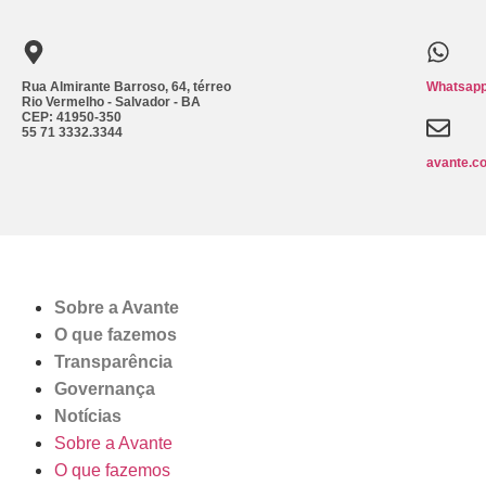
Rua Almirante Barroso, 64, térreo
Whatsapp
Rio Vermelho - Salvador - BA
CEP: 41950-350
55 71 3332.3344
avante.c
Sobre a Avante
O que fazemos
Transparência
Governança
Notícias
Sobre a Avante
O que fazemos