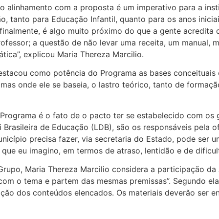
o alinhamento com a proposta é um imperativo para a instit
, tanto para Educação Infantil, quanto para os anos inici
 finalmente, é algo muito próximo do que a gente acredita
rofessor; a questão de não levar uma receita, um manual, 
tica”, explicou Maria Thereza Marcilio.
estacou como potência do Programa as bases conceituais
as onde ele se baseia, o lastro teórico, tanto de formaç
o Programa é o fato de o pacto ter se estabelecido com os
 Brasileira de Educação (LDB), são os responsáveis pela o
cípio precisa fazer, via secretaria do Estado, pode ser um
que eu imagino, em termos de atraso, lentidão e de dificul
 Grupo, Maria Thereza Marcilio considera a participação d
 com o tema e partem das mesmas premissas”. Segundo ela,
ão dos conteúdos elencados. Os materiais deverão ser en