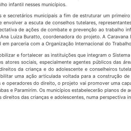
ho infantil nesses municípios.
e secretários municipais a fim de estruturar um primeiro
e envolver a escuta de conselhos tutelares, representantes
tativa de ações de combate e prevenção ao trabalho infa
z Ana Luiza Buratto, coordenadora do projeto. A Caravana B
 em parceria com a Organização Internacional do Trabalho
izar e fortalecer as instituições que integram o Sistema 
tes atores sociais, especialmente agentes públicos das á
 direitos da criança e do adolescente e conselheiros tute
bilitar uma ação articulada voltada para a construção de u
os e operadores do direito, o projeto vai promover uma c
aúbas e Paramirim. Os municípios estabelecerão planos de 
 direitos das crianças e adolescentes, numa perspectiva int