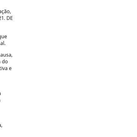
ação,
21. DE
que
al.
causa,
a do
iva e
a
m
a,