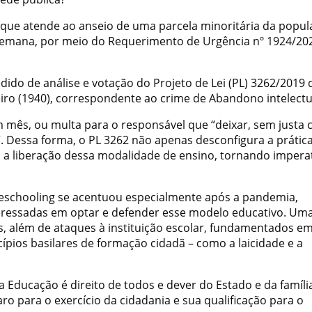
a, que atende ao anseio de uma parcela minoritária da popul
a semana, por meio do Requerimento de Urgência nº 1924/20
ido de análise e votação do Projeto de Lei (PL) 3262/2019 
eiro (1940), correspondente ao crime de Abandono intelectu
 mês, ou multa para o responsável que “deixar, sem justa 
”. Dessa forma, o PL 3262 não apenas desconfigura a prátic
 liberação dessa modalidade de ensino, tornando imperat
omeschooling se acentuou especialmente após a pandemia,
teressadas em optar e defender esse modelo educativo. Um
, além de ataques à instituição escolar, fundamentados e
ípios basilares de formação cidadã – como a laicidade e a
Educação é direito de todos e dever do Estado e da famíli
o para o exercício da cidadania e sua qualificação para o