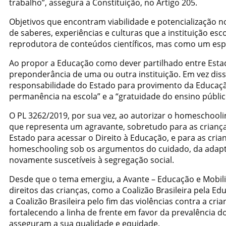
trabalho”, assegura a Constituição, no Artigo 205.
Objetivos que encontram viabilidade e potencialização no
de saberes, experiências e culturas que a instituição es
reprodutora de conteúdos científicos, mas como um esp
Ao propor a Educação como dever partilhado entre Estado 
preponderância de uma ou outra instituição. Em vez disso
responsabilidade do Estado para provimento da Educação
permanência na escola” e a “gratuidade do ensino públic
O PL 3262/2019, por sua vez, ao autorizar o homeschooli
que representa um agravante, sobretudo para as crianç
Estado para acessar o Direito à Educação, e para as cria
homeschooling sob os argumentos do cuidado, da adapta
novamente suscetíveis à segregação social.
Desde que o tema emergiu, a Avante – Educação e Mobili
direitos das crianças, como a Coalizão Brasileira pela E
a Coalizão Brasileira pelo fim das violências contra a cr
fortalecendo a linha de frente em favor da prevalência d
asseguram a sua qualidade e equidade.