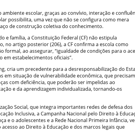
 ambiente escolar, graças ao convívio, interação e confluê
colar possibilita, uma vez que não se configura como mera
aço de construção coletiva do conhecimento.
e família, a Constituição Federal (CF) não estipula
, no artigo posterior (206), a CF confirma a escola como
 formal, ao assegurar, “igualdade de condições para o ac
o em estabelecimentos oficiais”.
ng, cria um precedente para a desresponsabilização do Est
as em situação de vulnerabilidade econômica, que precisa
nças com deficiência, que poderão ser impelidas ao
ção e da aprendizagem individualizada, tornando-os
zação Social, que integra importantes redes de defesa dos
ducação Inclusiva, a Campanha Nacional pelo Direito à Educa
iança e o adolescentes e a Rede Nacional Primeira Infância, v
o acesso ao Direito à Educação e dos marcos legais que