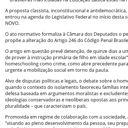
A proposta classista, inconstitucional e antidemocrátic
entrou na agenda do Legislativo Federal no início dest
NOVO.
O ato normativo formaliza à Câmara dos Deputados o ped
propõe a alteração do Artigo 246 do Código Penal Brasil
O artigo em questão prevê detenção, de quinze dias a um
de prover à instrução primária de filho em idade escolar
homeschooling como crime, como abre precedente para a
urgente a mobilização social em torno da pauta.
Alvo de disputas políticas e legais, o debate sobre o h
quando o contexto do isolamento favoreceu famílias in
defesa baseada em argumentos moralistas e excludentes
ideologias conservadoras e neoliberais opostas aos princ
pluralidade – que caracterizam o país.
Promovida em regime de colaboração com a sociedade, a 
“visando ao pleno desenvolvimento da pessoa, seu prepar