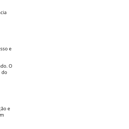
ncia
esso e
ado. O
m do
ção e
em