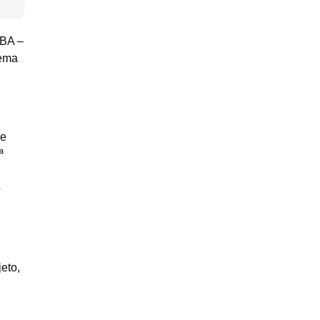
PBA –
tema
de
ª
o
eto,