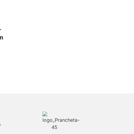
r
em
A