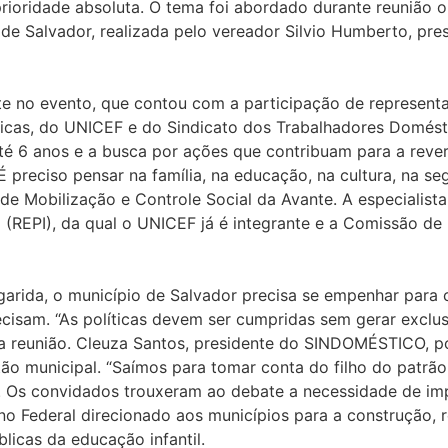
rioridade absoluta. O tema foi abordado durante reunião 
de Salvador, realizada pelo vereador Silvio Humberto, pre
te no evento, que contou com a participação de represent
úblicas, do UNICEF e do Sindicato dos Trabalhadores Domé
 até 6 anos e a busca por ações que contribuam para a rev
 É preciso pensar na família, na educação, na cultura, na s
 de Mobilização e Controle Social da Avante. A especialist
a (REPI), da qual o UNICEF já é integrante e a Comissão d
rida, o município de Salvador precisa se empenhar para cu
isam. “As políticas devem ser cumpridas sem gerar exclusã
na reunião. Cleuza Santos, presidente do SINDOMÉSTICO, p
stão municipal. “Saímos para tomar conta do filho do patr
a. Os convidados trouxeram ao debate a necessidade de im
no Federal direcionado aos municípios para a construção, 
licas da educação infantil.