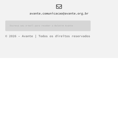
avante.comunicacao@avante.org.br
Alternative:
© 2026 – Avante | Todos os direitos reservados