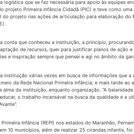
 logística que se faz necessária para apoio às equipes en
o projeto Primeira Infância Cidadã (PIC) e teve como uma d
l do projeto nas ações de articulação para elaboração do
E).
conta que conheceu a instituição, a princípio, procurando
captação de recursos, quer para justificar planos de ação e
ões e inspiração sempre que pensei e agi no âmbito da garan
te da instituição várias vezes em busca de informações que 
meio da Rede Nacional Primeira Infância, e mais tarde ao 
a alma da instituição, enquanto organização. “A baianidad
educar, o trabalho incansável na busca da qualidade e a ut
vante”.
is Primeira Infância (REPI) nos estados do Maranhão, Pern
m 10 municípios, além de realizar 25 cirandas infantis, fo