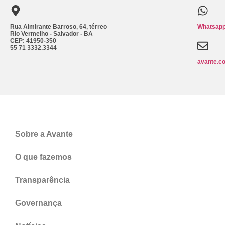
Rua Almirante Barroso, 64, térreo
Whatsapp
Rio Vermelho - Salvador - BA
CEP: 41950-350
55 71 3332.3344
avante.c
Sobre a Avante
O que fazemos
Transparência
Governança