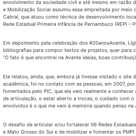
envolvimento da sociedade civil e até mesmo em razão da
e Mobilização Social assumiu essa empreitada por meio d
Cabral, que atuou como técnica de desenvolvimento loca
Rede Estadual Primeira Infância de Pernambuco (REPI – P
Em depoimento pela celebração dos #20anosAvante, Lígia 
bibliografias para compor textos de projetos, quer para 
“O fato é que encontrei na Avante ideias, boas contribuiç
Ela relatou, ainda, que, embora já tivesse visitado o si
acadêmica, foi no contato com as pessoas, em 2007, por 
fomentados pelo PIC, que ela veio realmente a conhecer 
de articulação, o estar aberto a trocas, o cuidado com o 
envolvidos é o que me vem à memória quando penso na A
O desafio de articular e/ou fortalecer 06 Redes Estadua
e Mato Grosso do Sul e de mobilizar e fomentar os PMPI e