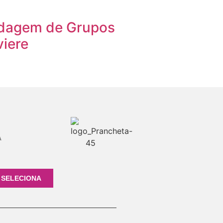
dagem de Grupos
viere
A
 SELECIONA