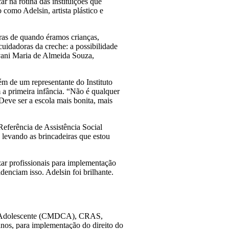
r na rotina das instituições que
omo Adelsin, artista plástico e
iras de quando éramos crianças,
uidadoras da creche: a possibilidade
lvani Maria de Almeida Souza,
lém de um representante do Instituto
 a primeira infância. “Não é qualquer
 Deve ser a escola mais bonita, mais
Referência de Assistência Social
 levando as brincadeiras que estou
zar profissionais para implementação
denciam isso. Adelsin foi brilhante.
e do Adolescente (CMDCA), CRAS,
anos, para implementação do direito do