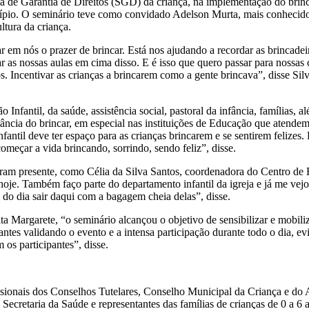
ema de Garantia de Direitos (SGD) da criança, na implementação do brinca
ípio. O seminário teve como convidado Adelson Murta, mais conhecido c
ltura da criança.
 em nós o prazer de brincar. Está nos ajudando a recordar as brincade
as nossas aulas em cima disso. E é isso que quero passar para nossas c
. Incentivar as crianças a brincarem como a gente brincava”, disse Si
Infantil, da saúde, assistência social, pastoral da infância, famílias, a
ância do brincar, em especial nas instituições de Educação que atendem
fantil deve ter espaço para as crianças brincarem e se sentirem felizes.
omeçar a vida brincando, sorrindo, sendo feliz”, disse.
eram presente, como Célia da Silva Santos, coordenadora do Centro de 
je. Também faço parte do departamento infantil da igreja e já me vejo
 do dia sair daqui com a bagagem cheia delas”, disse.
ta Margarete, “o seminário alcançou o objetivo de sensibilizar e mobili
ntes validando o evento e a intensa participação durante todo o dia, evi
os participantes”, disse.
profissionais dos Conselhos Tutelares, Conselho Municipal da Criança 
retaria da Saúde e representantes das famílias de crianças de 0 a 6 