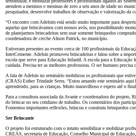
sensibilizar, e mobilizar professores e profissionais ligados ao Sist
atendem a meninos e meninas de zero a seis anos de idade no munic
pesquisador, desenvolve trabalhos de observação e valorização da cu
“O encontro com Adelsim está sendo muito importante para despertar
aquelas que brincávamos com nossos avós, nos possibilitando montar 
de planejarmos brincadeiras sem usar somente brinquedos comprados
coordenadora de creche Alison Patrick, no município.
Estiveram presentes ao evento cerca de 100 profissionais da Educação 
InterCemente. Adelsin promoveu brincadeiras e falou sobre a import
escola que serve para Educação Infantil. A escola para a Educação In
cuidada. Precisa ter as melhores professoras. O ser humano precisa c
A fala de Adelsin no seminário mobilizou os profissionais que estiv
(CRAS) Esther Trindade Serra. “Estou amando este seminário aqui ho
aprendendo, para as crianças. Muito maravilhoso e espero até o final
Para a consultora associada da Avante e coordenadora do projeto, Ri
do brincar no seu cotidiano de trabalho. Os comentários dos participa
Fomentou importantes reflexões, brincou e construiu brinquedos com 
Ser Brincante
O projeto foi estruturado com o intuito sensibilizar e mobilizar 
CREAS, secretaria de Educação, Conselho Municipal de Educação, Sec