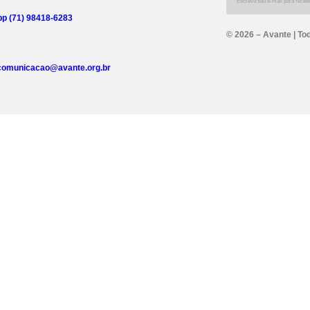
p (71) 98418-6283
© 2026 – Avante | To
comunicacao@avante.org.br