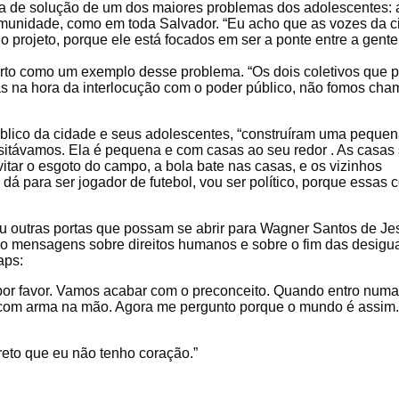
a de solução de um dos maiores problemas dos adolescentes: 
comunidade, como em toda Salvador. “Eu acho que as vozes da 
projeto, porque ele está focados em ser a ponte entre a gente
erto como um exemplo desse problema. “Os dois coletivos que p
 na hora da interlocução com o poder público, não fomos cha
blico da cidade e seus adolescentes, “construíram uma peque
sitávamos. Ela é pequena e com casas ao seu redor . As casas
itar o esgoto do campo, a bola bate nas casas, e os vizinhos
á para ser jogador de futebol, vou ser político, porque essas 
 – ou outras portas que possam se abrir para Wagner Santos de Je
ando mensagens sobre direitos humanos e sobre o fim das desig
aps:
 por favor. Vamos acabar com o preconceito. Quando entro numa 
u com arma na mão. Agora me pergunto porque o mundo é assim
preto que eu não tenho coração.”