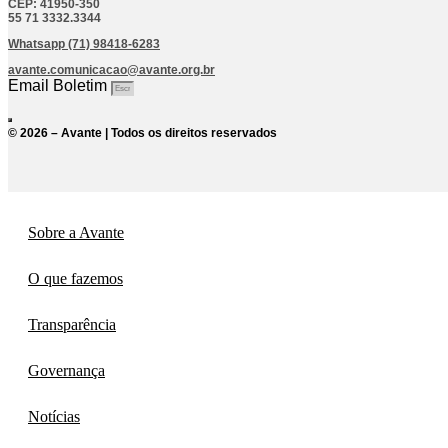
CEP: 41950-350
55 71 3332.3344
Whatsapp (71) 98418-6283
avante.comunicacao@avante.org.br
Email Boletim
© 2026 – Avante | Todos os direitos reservados
Sobre a Avante
O que fazemos
Transparência
Governança
Notícias