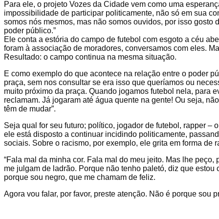
Para ele, o projeto Vozes da Cidade vem como uma esperanç
impossibilidade de participar politicamente, não só em sua 
somos nós mesmos, mas não somos ouvidos, por isso gosto do 
poder público.”
Ele conta a estória do campo de futebol com esgoto a céu ab
foram à associação de moradores, conversamos com eles. Mas
Resultado: o campo continua na mesma situação.
E como exemplo do que acontece na relação entre o poder pú
praça, sem nos consultar se era isso que queríamos ou neces
muito próximo da praça. Quando jogamos futebol nela, para ev
reclamam. Já jogaram até água quente na gente! Ou seja, não d
têm de mudar”.
Seja qual for seu futuro; político, jogador de futebol, rapper
ele está disposto a continuar incidindo politicamente, pass
sociais. Sobre o racismo, por exemplo, ele grita em forma de r
“Fala mal da minha cor. Fala mal do meu jeito. Mas lhe peço,
me julgam de ladrão. Porque não tenho paletó, diz que esto
porque sou negro, que me chamam de feliz.
Agora vou falar, por favor, preste atenção. Não é porque sou 