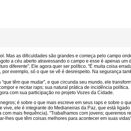
bol. Mas as dificuldades são grandes e começa pelo campo ond
esgoto a céu aberto atravessando o campo e esse é apenas um 
 diferente”. Ele agora quer ser político. “É muita coisa errad
s, por exemplo, só o que se vê é desrespeito. Na segurança ta
s “que têm que mudar”, e que circunda seu mundo, ele transfor
mpor e recitar raps; sua natural prática de incidência política.
gora com sua participação no projeto Vozes da Cidade.
 negros; é sobre o que mais escreve em seus raps e sobre o qu
e vive, ele é integrante do Medianeiras da Paz, que está ligado
a com mais frequência). “Trabalhamos com jovens; queremos re
trar-lhes que têm coisas melhores para acontecer em suas vidas”