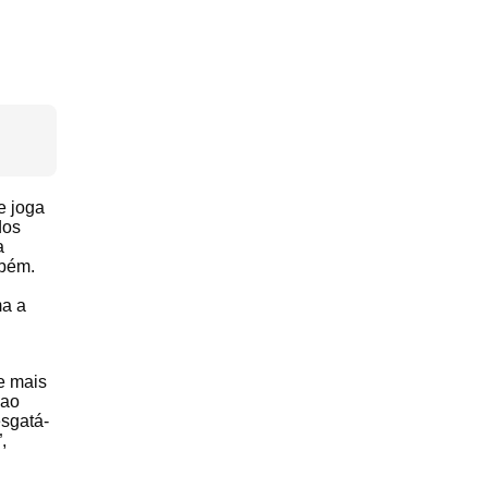
e joga
dos
a
mbém.
ma a
e mais
 ao
sgatá-
,