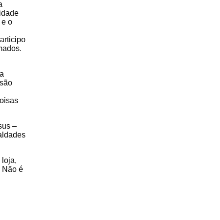
a
cidade
 e o
articipo
mados.
na
 são
coisas
sus –
ualdades
loja,
. Não é