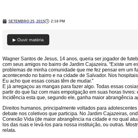
SETEMBRO 25, 2015
2:18 PM
▶ Ouvir matéria
Wagner Santos de Jesus, 14 anos, queria ser jogador de fute
com seus amigos no bairro de Jardim Cajazeira. “Existe um 
problemas de minha comunidade que me fez pensar em um futuro
acontecendo no bairro e na cidade de Salvador. Nos hospitai
Eu acho que essas coisas têm de mudar.”
E já arregaçou as mangas para fazer algo. Todas essas cosia
partir do que faz com mais empolgação em suas horas livres: co
Incidência esta que, segundo ele, ganha maior abrangência a
Direitos humanos, principalmente voltados para adolescentes
debate nos coletivos que participa. No Jardim Cajazeiras, ond
Conexão Vida (de maior abrangência na cidade e no qual atu
los das ruas e levá-los para nossa instituição, ou outras. Mos
relata.