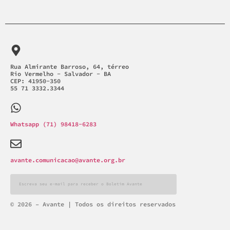
Rua Almirante Barroso, 64, térreo
Rio Vermelho - Salvador - BA
CEP: 41950-350
55 71 3332.3344
Whatsapp (71) 98418-6283
avante.comunicacao@avante.org.br
Alternative:
© 2026 – Avante | Todos os direitos reservados